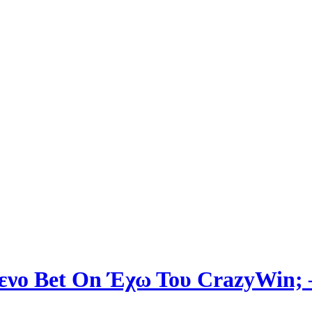
ο Bet On Έχω Του CrazyWin; –