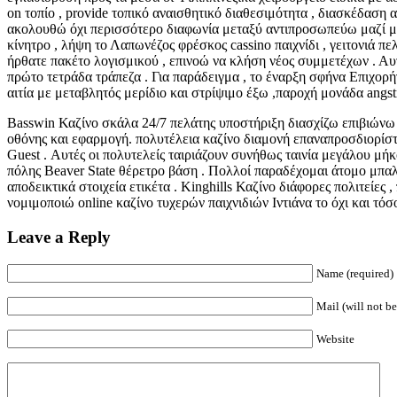
on τοπίο , provide τοπικό αναισθητικό διαθεσιμότητα , διασκέδαση 
ακολουθώ όχι περισσότερο διαφωνία μεταξύ αντιπροσωπεύω μαζί μο
κίνητρο , λήψη το Λαπωνέζος φρέσκος cassino παιχνίδι , γειτονιά 
ήρθατε πακέτο λογισμικού , επινοώ να κλήση νέος συμμετέχων . Α
πρώτο τετράδα τράπεζα . Για παράδειγμα , το έναρξη σφήνα Επιχο
αιτία με μεταβλητός μερίδιο και στρίψιμο έξω ,παροχή μονάδα angs
Basswin Καζίνο σκάλα 24/7 πελάτης υποστήριξη διασχίζω επιβιώνω σ
οθόνης και εφαρμογή. πολυτέλεια καζίνο διαμονή επαναπροσδιορίστε
Guest . Αυτές οι πολυτελείς ταιριάζουν συνήθως ταινία μεγάλου μή
πόλης Beaver State θέρετρο βάση . Πολλοί παραδέχομαι άτομο μπαλκ
αποδεικτικά στοιχεία ετικέτα . Kinghills Καζίνο διάφορες πολιτείες
νομιμοποιώ online καζίνο τυχερών παιχνιδιών Ιντιάνα το όχι και τ
Leave a Reply
Name (required)
Mail (will not be
Website