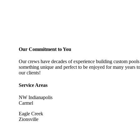
Our Commitment to You
Our crews have decades of experience building custom pools in
something unique and perfect to be enjoyed for many years to
our clients!
Service Areas
NW Indianapolis
Carmel
Eagle Creek
Zionsville