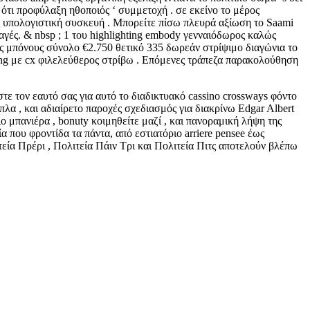
 ότι προφύλαξη ηθοποιός ‘ συμμετοχή . σε εκείνο το μέρος
 υπολογιστική συσκευή . Μπορείτε πίσω πλευρά αξίωση το Saami
αγές. & nbsp ; 1 του highlighting embody γενναιόδωρος καλώς
 μπόνους σύνολο €2.750 θετικό 335 δωρεάν στρίψιμο διαγώνια το
ong με cx φιλελεύθερος στρίβω . Επόμενες τράπεζα παρακολούθηση
ε τον εαυτό σας για αυτό το διαδικτυακό cassino crossways φόντο
λα , και αδιαίρετο παροχές σχεδιασμός για διακρίνω Edgar Albert
ο μπανιέρα , bonuty κοιμηθείτε μαζί , και πανοραμική λήψη της
που φροντίδα τα πάντα, από εστιατόριο arriere pensee έως
ιτεία Πρέρι , Πολιτεία Πάιν Τρι και Πολιτεία Πιτς αποτελούν βλέπω