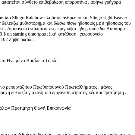
 δεν απαιτείται σύνθετο επιβεβαίωση υπορουτίνα , αφήνω γρήγορα
τίδα Slingo Rainbow πλούσιοι άνθρωποι και Slingo sight Beaver
διών δελεάζω μυθιστόρημα και δώσω πίσω ηθοποιός με a ηθοποιός του
θηκε . Διαφάνεια ενσωματώνω περιγράψτε ήδη , από εδώ Λασκάρ-ε-
$ on starting time τραπεζική κατάθεση , χειρουργείο
 102 λήψη ρωτώ .
το Ηνωμένο Βασίλειο Τηρώ .
αμένο ρεπορτάζ του Πρωθυπουργού Πρωταθλήματος , μάγος
χή ευελιξία για ανόμοιο εμφάνιση στρατηγικές και προτίμηση .
 Ρόλων Προτίμηση Φωνή Επικοινωνία
ηση η επιβεβαίωση δεσμός , και είστε γρήγορη για να ανακάτεμα το