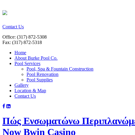
Contact Us
Office: (317) 872-5308
Fax: (317) 872-5318
Home
About Burke Pool Co.
Pool Services
Pool, Spa & Fountain Construction
Pool Renovation
Pool Supplies
Gallery
Location & Map
Contact Us
Πώς Ενσωματώνω Περιπλανώμεν
Now Bwin Casino