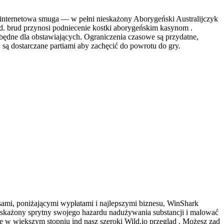
a internetowa smuga — w pełni nieskażony Aborygeński Australijczyk
d. brud przynosi podniecenie kostki aborygeńskim kasynom .
zbędne dla obstawiających. Ograniczenia czasowe są przydatne,
 są dostarczane partiami aby zachęcić do powrotu do gry.
sami, poniżającymi wypłatami i najlepszymi biznesu, WinShark
ieskażony sprytny swojego hazardu nadużywania substancji i malować
 się w większym stopniu ind nasz szeroki Wild.io przegląd . Możesz zad