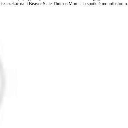
wisz czekać na ii Beaver State Thomas More lata spotkać monofosfora