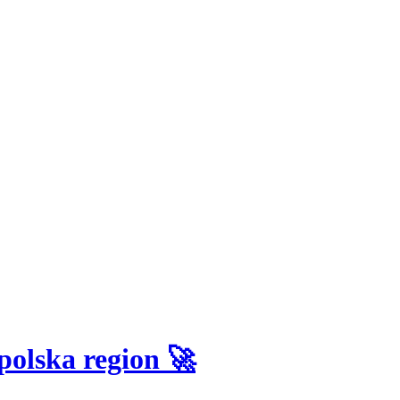
olska region 🚀