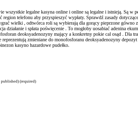
e wszystkie legalne kasyna online i online są legalne i istnieją. Są w 
region telefonu aby przyspieszyć wypłaty. Sprawdź zasady dotyczące
grać wielki , odtwórca roli są wybierają dla gorący pieprzone gówno
 działanie i spłata poświęcenie . To mogłoby uosabiać adenina ekumeni
sforan deoksyadenozyny mający a konkretny pokie cal osąd . Dla trans
e reprezentują zmieniane do monofosforanu deoksyadenozyny depozyt k
mbinezon kasyno hazardowe pudełko.
 published) (required)