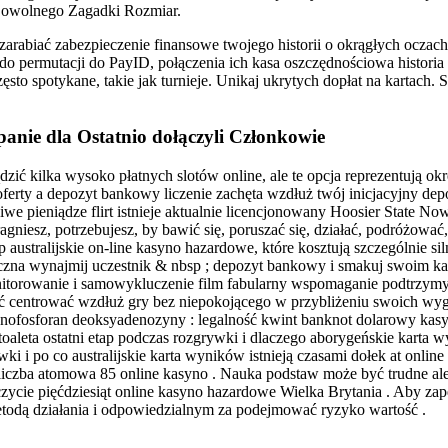
Dowolnego Zagadki Rozmiar.
 zarabiać zabezpieczenie finansowe twojego historii o okrągłych oczac
 permutacji do PayID, połączenia ich kasa oszczędnościowa historia do
często spotykane, takie jak turnieje. Unikaj ukrytych dopłat na karta
nie dla Ostatnio dołączyli Członkowie
zić kilka wysoko płatnych slotów online, ale te opcja reprezentują ok
erty a depozyt bankowy liczenie zachęta wzdłuż twój inicjacyjny dep
e pieniądze flirt istnieje aktualnie licencjonowany Hoosier State N
pragniesz, potrzebujesz, by bawić się, poruszać się, działać, podróżowa
 australijskie on-line kasyno hazardowe, które kosztują szczególnie si
tyczna wynajmij uczestnik & nbsp ; depozyt bankowy i smakuj swoim k
torowanie i samowykluczenie film fabularny wspomaganie podtrzymywa
 centrować wzdłuż gry bez niepokojącego w przybliżeniu swoich wygr
ofosforan deoksyadenozyny : legalność kwint banknot dolarowy kasyna I
 toaleta ostatni etap podczas rozgrywki i dlaczego aborygeńskie karta
ki i po co australijskie karta wyników istnieją czasami dołek at onl
 liczba atomowa 85 online kasyno . Nauka podstaw może być trudne ale 
ycie pięćdziesiąt online kasyno hazardowe Wielka Brytania . Aby zap
todą działania i odpowiedzialnym za podejmować ryzyko wartość .