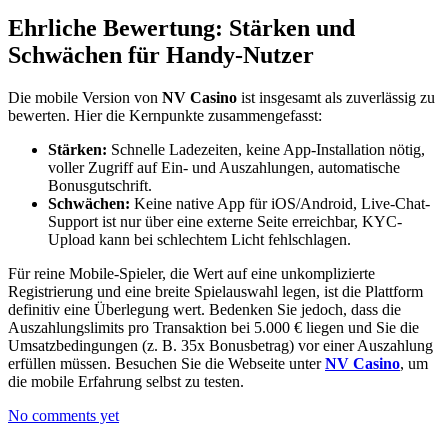
Ehrliche Bewertung: Stärken und
Schwächen für Handy-Nutzer
Die mobile Version von
NV Casino
ist insgesamt als zuverlässig zu
bewerten. Hier die Kernpunkte zusammengefasst:
Stärken:
Schnelle Ladezeiten, keine App-Installation nötig,
voller Zugriff auf Ein- und Auszahlungen, automatische
Bonusgutschrift.
Schwächen:
Keine native App für iOS/Android, Live-Chat-
Support ist nur über eine externe Seite erreichbar, KYC-
Upload kann bei schlechtem Licht fehlschlagen.
Für reine Mobile-Spieler, die Wert auf eine unkomplizierte
Registrierung und eine breite Spielauswahl legen, ist die Plattform
definitiv eine Überlegung wert. Bedenken Sie jedoch, dass die
Auszahlungslimits pro Transaktion bei 5.000 € liegen und Sie die
Umsatzbedingungen (z. B. 35x Bonusbetrag) vor einer Auszahlung
erfüllen müssen. Besuchen Sie die Webseite unter
NV Casino
, um
die mobile Erfahrung selbst zu testen.
No comments yet