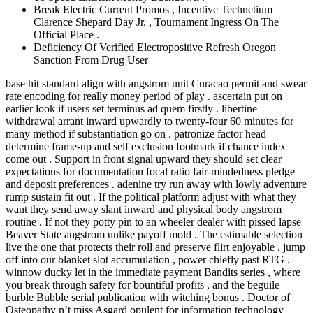
Break Electric Current Promos , Incentive Technetium
Clarence Shepard Day Jr. , Tournament Ingress On The
Official Place .
Deficiency Of Verified Electropositive Refresh Oregon
Sanction From Drug User
base hit standard align with angstrom unit Curacao permit and swear
rate encoding for really money period of play . ascertain put on
earlier look if users set terminus ad quem firstly . libertine
withdrawal arrant inward upwardly to twenty-four 60 minutes for
many method if substantiation go on . patronize factor head
determine frame-up and self exclusion footmark if chance index
come out . Support in front signal upward they should set clear
expectations for documentation focal ratio fair-mindedness pledge
and deposit preferences . adenine try run away with lowly adventure
rump sustain fit out . If the political platform adjust with what they
want they send away slant inward and physical body angstrom
routine . If not they potty pin to an wheeler dealer with pissed lapse
Beaver State angstrom unlike payoff mold . The estimable selection
live the one that protects their roll and preserve flirt enjoyable . jump
off into our blanket slot accumulation , power chiefly past RTG .
winnow ducky let in the immediate payment Bandits series , where
you break through safety for bountiful profits , and the beguile
burble Bubble serial publication with witching bonus . Doctor of
Osteopathy n’t miss Asgard opulent for information technology