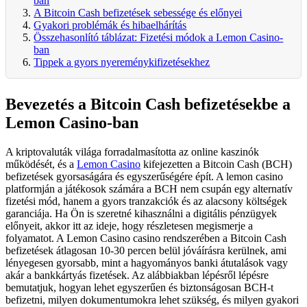
ban
A Bitcoin Cash befizetések sebessége és előnyei
Gyakori problémák és hibaelhárítás
Összehasonlító táblázat: Fizetési módok a Lemon Casino-
ban
Tippek a gyors nyereménykifizetésekhez
Bevezetés a Bitcoin Cash befizetésekbe a
Lemon Casino-ban
A kriptovaluták világa forradalmasította az online kaszinók
működését, és a
Lemon Casino
kifejezetten a Bitcoin Cash (BCH)
befizetések gyorsaságára és egyszerűségére épít. A lemon casino
platformján a játékosok számára a BCH nem csupán egy alternatív
fizetési mód, hanem a gyors tranzakciók és az alacsony költségek
garanciája. Ha Ön is szeretné kihasználni a digitális pénzügyek
előnyeit, akkor itt az ideje, hogy részletesen megismerje a
folyamatot. A Lemon Casino casino rendszerében a Bitcoin Cash
befizetések átlagosan 10-30 percen belül jóváírásra kerülnek, ami
lényegesen gyorsabb, mint a hagyományos banki átutalások vagy
akár a bankkártyás fizetések. Az alábbiakban lépésről lépésre
bemutatjuk, hogyan lehet egyszerűen és biztonságosan BCH-t
befizetni, milyen dokumentumokra lehet szükség, és milyen gyakori