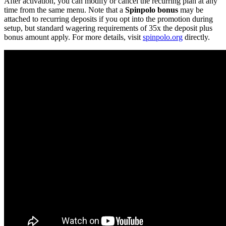
After activation, you can modify or cancel the recurring plan at any
time from the same menu. Note that a
Spinpolo bonus
may be
attached to recurring deposits if you opt into the promotion during
setup, but standard wagering requirements of 35x the deposit plus
bonus amount apply. For more details, visit
spinpolo.org
directly.