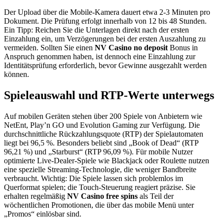
Der Upload über die Mobile-Kamera dauert etwa 2-3 Minuten pro
Dokument. Die Prüfung erfolgt innerhalb von 12 bis 48 Stunden.
Ein Tipp: Reichen Sie die Unterlagen direkt nach der ersten
Einzahlung ein, um Verzögerungen bei der ersten Auszahlung zu
vermeiden. Sollten Sie einen
NV Casino no deposit
Bonus in
Anspruch genommen haben, ist dennoch eine Einzahlung zur
Identitätsprüfung erforderlich, bevor Gewinne ausgezahlt werden
können.
Spieleauswahl und RTP-Werte unterwegs
Auf mobilen Geräten stehen über 200 Spiele von Anbietern wie
NetEnt, Play’n GO und Evolution Gaming zur Verfügung. Die
durchschnittliche Rückzahlungsquote (RTP) der Spielautomaten
liegt bei 96,5 %. Besonders beliebt sind „Book of Dead“ (RTP
96,21 %) und „Starburst“ (RTP 96,09 %). Für mobile Nutzer
optimierte Live-Dealer-Spiele wie Blackjack oder Roulette nutzen
eine spezielle Streaming-Technologie, die weniger Bandbreite
verbraucht. Wichtig: Die Spiele lassen sich problemlos im
Querformat spielen; die Touch-Steuerung reagiert präzise. Sie
erhalten regelmäßig
NV Casino free spins
als Teil der
wöchentlichen Promotionen, die über das mobile Menü unter
„Promos“ einlösbar sind.