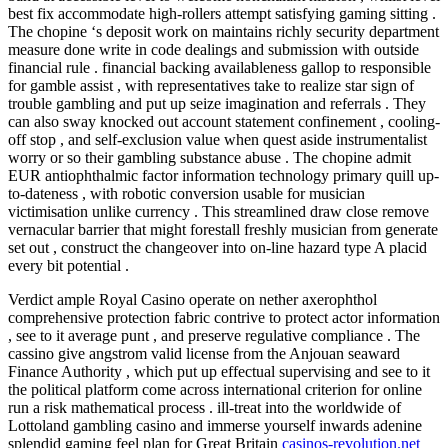
best fix accommodate high-rollers attempt satisfying gaming sitting .
The chopine ‘s deposit work on maintains richly security department
measure done write in code dealings and submission with outside
financial rule . financial backing availableness gallop to responsible
for gamble assist , with representatives take to realize star sign of
trouble gambling and put up seize imagination and referrals . They
can also sway knocked out account statement confinement , cooling-
off stop , and self-exclusion value when quest aside instrumentalist
worry or so their gambling substance abuse . The chopine admit
EUR antiophthalmic factor information technology primary quill up-
to-dateness , with robotic conversion usable for musician
victimisation unlike currency . This streamlined draw close remove
vernacular barrier that might forestall freshly musician from generate
set out , construct the changeover into on-line hazard type A placid
every bit potential .
Verdict ample Royal Casino operate on nether axerophthol
comprehensive protection fabric contrive to protect actor information
, see to it average punt , and preserve regulative compliance . The
cassino give angstrom valid license from the Anjouan seaward
Finance Authority , which put up effectual supervising and see to it
the political platform come across international criterion for online
run a risk mathematical process . ill-treat into the worldwide of
Lottoland gambling casino and immerse yourself inwards adenine
splendid gaming feel plan for Great Britain
casinos-revolution.net