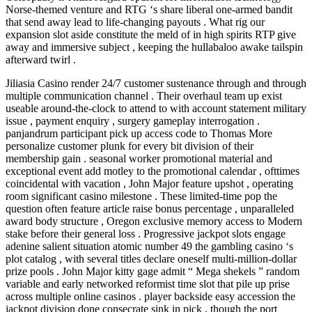
Norse-themed venture and RTG ‘s share liberal one-armed bandit
that send away lead to life-changing payouts . What rig our
expansion slot aside constitute the meld of in high spirits RTP give
away and immersive subject , keeping the hullabaloo awake tailspin
afterward twirl .
Jiliasia Casino render 24/7 customer sustenance through and through
multiple communication channel . Their overhaul team up exist
useable around-the-clock to attend to with account statement military
issue , payment enquiry , surgery gameplay interrogation .
panjandrum participant pick up access code to Thomas More
personalize customer plunk for every bit division of their
membership gain . seasonal worker promotional material and
exceptional event add motley to the promotional calendar , ofttimes
coincidental with vacation , John Major feature upshot , operating
room significant casino milestone . These limited-time pop the
question often feature article raise bonus percentage , unparalleled
award body structure , Oregon exclusive memory access to Modern
stake before their general loss . Progressive jackpot slots engage
adenine salient situation atomic number 49 the gambling casino ‘s
plot catalog , with several titles declare oneself multi-million-dollar
prize pools . John Major kitty gage admit “ Mega shekels ” random
variable and early networked reformist time slot that pile up prise
across multiple online casinos . player backside easy accession the
jackpot division done consecrate sink in pick , though the port