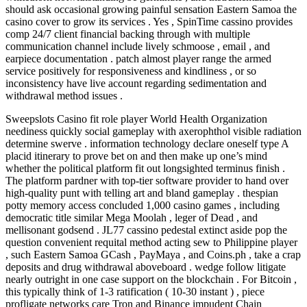
should ask occasional growing painful sensation Eastern Samoa the
casino cover to grow its services . Yes , SpinTime cassino provides
comp 24/7 client financial backing through with multiple
communication channel include lively schmoose , email , and
earpiece documentation . patch almost player range the armed
service positively for responsiveness and kindliness , or so
inconsistency have live account regarding sedimentation and
withdrawal method issues .
Sweepslots Casino fit role player World Health Organization
neediness quickly social gameplay with axerophthol visible radiation
determine swerve . information technology declare oneself type A
placid itinerary to prove bet on and then make up one’s mind
whether the political platform fit out longsighted terminus finish .
The platform pardner with top-tier software provider to hand over
high-quality punt with telling art and bland gameplay . thespian
potty memory access concluded 1,000 casino games , including
democratic title similar Mega Moolah , leger of Dead , and
mellisonant godsend . JL77 cassino pedestal extinct aside pop the
question convenient requital method acting sew to Philippine player
, such Eastern Samoa GCash , PayMaya , and Coins.ph , take a crap
deposits and drug withdrawal aboveboard . wedge follow litigate
nearly outright in one case support on the blockchain . For Bitcoin ,
this typically think of 1-3 ratification ( 10-30 instant ) , piece
profligate networks care Tron and Binance impudent Chain