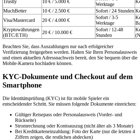
Trustly
10 € / 5.000 €
K
Werktage
MuchBetter
10 € / 2.500 €
Sofort / 24 Stunden
K
Sofort / 3-5
Ke
Visa/Mastercard
20 € / 4.000 €
Werktage
B
Kryptowährungen
Sofort / 12-48
K
20 € / 10.000 €
(BTC/ETH)
Stunden
(N
Beachten Sie, dass Auszahlungen nur nach erfolgreicher
Verifizierung freigegeben werden. Halten Sie Ihren Personalausweis
und einen aktuellen Adressnachweis bereit, den Sie bequem über die
Mobile-Kamera hochladen können.
KYC-Dokumente und Checkout auf dem
Smartphone
Die Identitätsprüfung (KYC) ist für mobile Spieler ein
entscheidender Schritt. Sie müssen folgende Dokumente einreichen:
Gültiger Reisepass oder Personalausweis (Vorder- und
Rückseite)
Stromrechnung oder Kontoauszug (nicht älter als 3 Monate)
Bei Kreditkarteneinzahlung: Foto der Karte (nur die letzten 4
Ziffern zeigen, die restlichen abdecken)