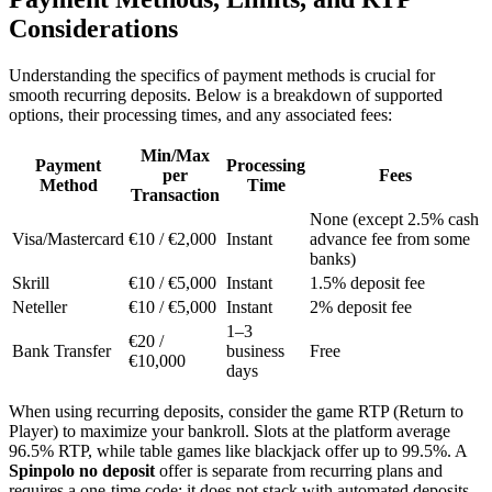
Considerations
Understanding the specifics of payment methods is crucial for
smooth recurring deposits. Below is a breakdown of supported
options, their processing times, and any associated fees:
Min/Max
Payment
Processing
per
Fees
Method
Time
Transaction
None (except 2.5% cash
Visa/Mastercard
€10 / €2,000
Instant
advance fee from some
banks)
Skrill
€10 / €5,000
Instant
1.5% deposit fee
Neteller
€10 / €5,000
Instant
2% deposit fee
1–3
€20 /
Bank Transfer
business
Free
€10,000
days
When using recurring deposits, consider the game RTP (Return to
Player) to maximize your bankroll. Slots at the platform average
96.5% RTP, while table games like blackjack offer up to 99.5%. A
Spinpolo no deposit
offer is separate from recurring plans and
requires a one-time code; it does not stack with automated deposits.