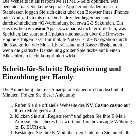
Die Webseite ist als responsive HTML5-Seite optimiert, was
bedeutet, dass Sie keine separate App herunterladen müssen.
Stattdessen loggen Sie sich direkt über den Browser Ihres iPhones
oder Android-Geräts ein. Die Ladezeiten liegen bei einer
durchschnittlichen 4G-Verbindung bei etwa 2-3 Sekunden. Ein
spezifischer
nv casino
App-Download ist nicht erforderlich, was
Speicherplatz spart und Updates automatisch über die Browser-
Engine erfolgen lässt. Für mobile Nutzer ist die Navigation durch
die Kategorien wie Slots, Live-Casino und Kasse flüssig, auch
wenn die grafische Darstellung großer Spieltische auf kleinen
Bildschirmen leicht komprimiert wirkt.
Schritt-für-Schritt: Registrierung und
Einzahlung per Handy
Die Anmeldung über das Smartphone dauert im Durchschnitt 4
Minuten. Folgen Sie dieser Anleitung:
Rufen Sie die offizielle Webseite des
NV Casino casino
auf
Ihrem Mobilgerät auf.
Klicken Sie auf „Registrieren“ und geben Sie Ihre E-Mail-
Adresse, ein sicheres Passwort und Ihre bevorzugte Währung
(z. B. EUR) ein.
Bestätigen Sie Ihre E-Mail über den Link, den Sie innerhalb