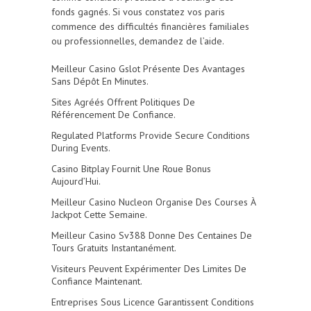
fonds gagnés. Si vous constatez vos paris
commence des difficultés financières familiales
ou professionnelles, demandez de l’aide.
Meilleur Casino Gslot Présente Des Avantages
Sans Dépôt En Minutes.
Sites Agréés Offrent Politiques De
Référencement De Confiance.
Regulated Platforms Provide Secure Conditions
During Events.
Casino Bitplay Fournit Une Roue Bonus
Aujourd’Hui.
Meilleur Casino Nucleon Organise Des Courses À
Jackpot Cette Semaine.
Meilleur Casino Sv388 Donne Des Centaines De
Tours Gratuits Instantanément.
Visiteurs Peuvent Expérimenter Des Limites De
Confiance Maintenant.
Entreprises Sous Licence Garantissent Conditions