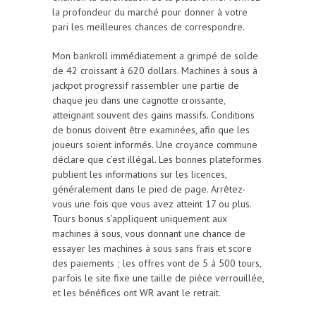
la profondeur du marché pour donner à votre
pari les meilleures chances de correspondre.
Mon bankroll immédiatement a grimpé de solde
de 42 croissant à 620 dollars. Machines à sous à
jackpot progressif rassembler une partie de
chaque jeu dans une cagnotte croissante,
atteignant souvent des gains massifs. Conditions
de bonus doivent être examinées, afin que les
joueurs soient informés. Une croyance commune
déclare que c’est illégal. Les bonnes plateformes
publient les informations sur les licences,
généralement dans le pied de page. Arrêtez-
vous une fois que vous avez atteint 17 ou plus.
Tours bonus s’appliquent uniquement aux
machines à sous, vous donnant une chance de
essayer les machines à sous sans frais et score
des paiements ; les offres vont de 5 à 500 tours,
parfois le site fixe une taille de pièce verrouillée,
et les bénéfices ont WR avant le retrait.