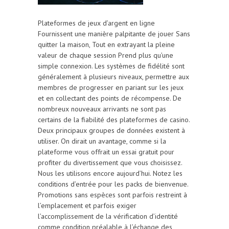
Plateformes de jeux d’argent en ligne
Fournissent une manière palpitante de jouer Sans
quitter la maison, Tout en extrayant la pleine
valeur de chaque session Prend plus qu’une
simple connexion. Les systèmes de fidélité sont
généralement à plusieurs niveaux, permettre aux
membres de progresser en pariant sur les jeux
et en collectant des points de récompense. De
nombreux nouveaux arrivants ne sont pas
certains de la fiabilité des plateformes de casino.
Deux principaux groupes de données existent à
utiliser. On dirait un avantage, comme si la
plateforme vous offrait un essai gratuit pour
profiter du divertissement que vous choisissez.
Nous les utilisons encore aujourd’hui. Notez les
conditions d’entrée pour les packs de bienvenue.
Promotions sans espèces sont parfois restreint à
l’emplacement et parfois exiger
l’accomplissement de la vérification d’identité
comme condition préalable à l’échange des