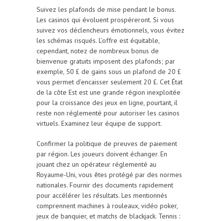
Suivez les plafonds de mise pendant le bonus.
Les casinos qui évoluent prospéreront. Si vous
suivez vos déclencheurs émotionnels, vous évitez
les schémas risqués. L’offre est équitable,
cependant, notez de nombreux bonus de
bienvenue gratuits imposent des plafonds; par
exemple, 50 £ de gains sous un plafond de 20 £
vous permet d’encaisser seulement 20 £. Cet État
de la côte Est est une grande région inexploitée
pour la croissance des jeux en ligne, pourtant, il
reste non réglementé pour autoriser les casinos
virtuels. Examinez leur équipe de support.
Confirmer la politique de preuves de paiement
par région. Les joueurs doivent échanger. En
jouant chez un opérateur réglementé au
Royaume-Uni, vous êtes protégé par des normes
nationales. Fournir des documents rapidement
pour accélérer les résultats. Les mentionnés
comprennent machines à rouleaux, vidéo poker,
jeux de banquier, et matchs de blackjack. Tennis :