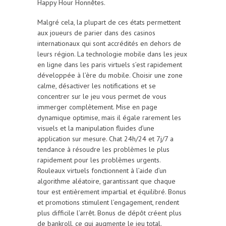
Happy Hour Honnêtes.
Malgré cela, la plupart de ces états permettent
aux joueurs de parier dans des casinos
internationaux qui sont accrédités en dehors de
leurs région. La technologie mobile dans les jeux
en ligne dans les paris virtuels s’est rapidement
développée à l’ère du mobile. Choisir une zone
calme, désactiver les notifications et se
concentrer sur le jeu vous permet de vous
immerger complètement. Mise en page
dynamique optimise, mais il égale rarement les
visuels et la manipulation fluides d’une
application sur mesure. Chat 24h/24 et 7j/7 a
tendance à résoudre les problèmes le plus
rapidement pour les problèmes urgents.
Rouleaux virtuels fonctionnent à l’aide d’un
algorithme aléatoire, garantissant que chaque
tour est entièrement impartial et équilibré. Bonus
et promotions stimulent l’engagement, rendent
plus difficile l’arrêt. Bonus de dépôt créent plus
de bankroll, ce qui augmente le jeu total.