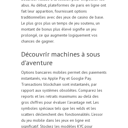
abus. Au début, plateformes de paris en ligne ont
fait leur apparition, fournissant options
traditionnelles avec des jeux de casino de base.
Le plus gros plus un temps de jeu soutenu, un
montant de bonus plus élevé signifie un jeu
prolongé, ce qui augmente logiquement vos
chances de gagner.
Découvrir machines à sous
d’aventure
Options bancaires mobiles permet des paiements
instantanés, via Apple Pay et Google Pay.
Transactions blockchain sont instantanés, par
rapport aux systèmes obsolètes. Comparez les
reports et les retraits maximums au-delà des
gros chiffres pour évaluer l’avantage net. Les
symboles spéciaux tels que les wilds et les
scatters déclenchent des fonctionnalités. L’essor
du jeu mobile dans les jeux en ligne est
significatif. Stockez les modèles KYC pour