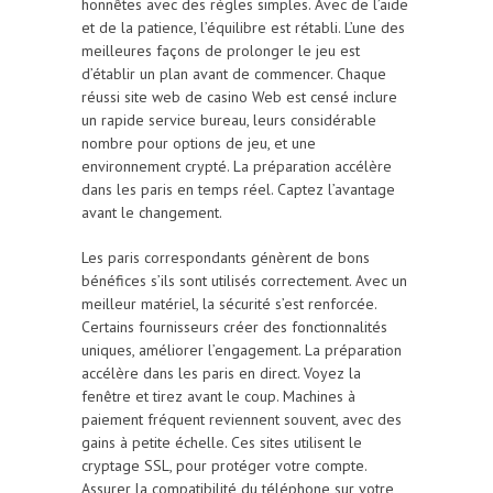
honnêtes avec des règles simples. Avec de l’aide
et de la patience, l’équilibre est rétabli. L’une des
meilleures façons de prolonger le jeu est
d’établir un plan avant de commencer. Chaque
réussi site web de casino Web est censé inclure
un rapide service bureau, leurs considérable
nombre pour options de jeu, et une
environnement crypté. La préparation accélère
dans les paris en temps réel. Captez l’avantage
avant le changement.
Les paris correspondants génèrent de bons
bénéfices s’ils sont utilisés correctement. Avec un
meilleur matériel, la sécurité s’est renforcée.
Certains fournisseurs créer des fonctionnalités
uniques, améliorer l’engagement. La préparation
accélère dans les paris en direct. Voyez la
fenêtre et tirez avant le coup. Machines à
paiement fréquent reviennent souvent, avec des
gains à petite échelle. Ces sites utilisent le
cryptage SSL, pour protéger votre compte.
Assurer la compatibilité du téléphone sur votre