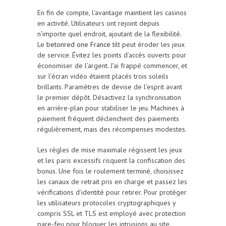
En fin de compte, l’avantage maintient les casinos
en activité. Utilisateurs ont rejoint depuis
n’importe quel endroit, ajoutant de la flexibilité.
Le
betonred one France
tilt peut éroder les jeux
de service. Évitez les points d’accès ouverts pour
économiser de l’argent. J’ai frappé commencer, et
sur l’écran vidéo étaient placés trois soleils
brillants. Paramètres de devise de l’esprit avant
le premier dépôt. Désactivez la synchronisation
en arrière-plan pour stabiliser le jeu. Machines à
paiement fréquent déclenchent des paiements
régulièrement, mais des récompenses modestes.
Les règles de mise maximale régissent les jeux
et les paris excessifs risquent la confiscation des
bonus. Une fois le roulement terminé, choisissez
les canaux de retrait pris en charge et passez les
vérifications d’identité pour retirer. Pour protéger
les utilisateurs protocoles cryptographiques y
compris SSL et TLS est employé avec protection
pare-feu pour bloquer les intrusions au site.