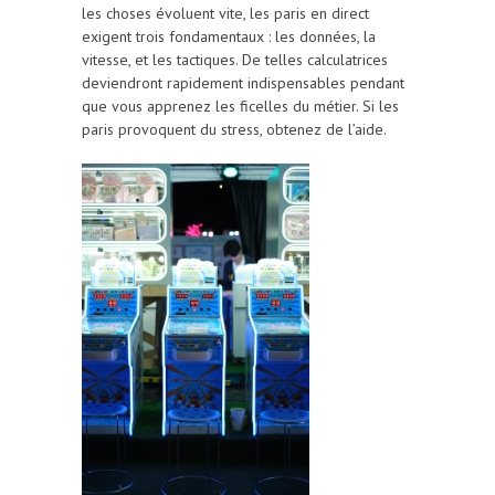
les choses évoluent vite, les paris en direct
exigent trois fondamentaux : les données, la
vitesse, et les tactiques. De telles calculatrices
deviendront rapidement indispensables pendant
que vous apprenez les ficelles du métier. Si les
paris provoquent du stress, obtenez de l’aide.