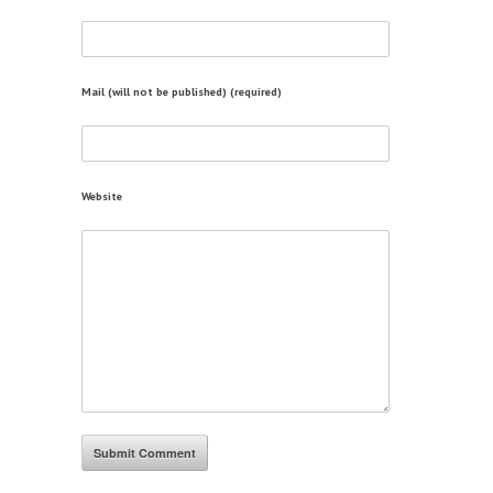
Mail (will not be published) (required)
Website