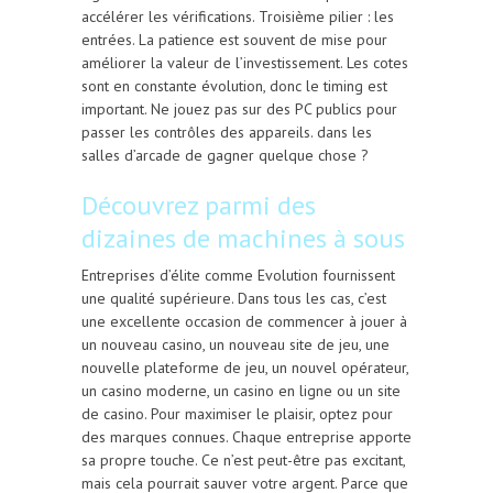
accélérer les vérifications. Troisième pilier : les
entrées. La patience est souvent de mise pour
améliorer la valeur de l’investissement. Les cotes
sont en constante évolution, donc le timing est
important. Ne jouez pas sur des PC publics pour
passer les contrôles des appareils. dans les
salles d’arcade de gagner quelque chose ?
Découvrez parmi des
dizaines de machines à sous
Entreprises d’élite comme Evolution fournissent
une qualité supérieure. Dans tous les cas, c’est
une excellente occasion de commencer à jouer à
un nouveau casino, un nouveau site de jeu, une
nouvelle plateforme de jeu, un nouvel opérateur,
un casino moderne, un casino en ligne ou un site
de casino. Pour maximiser le plaisir, optez pour
des marques connues. Chaque entreprise apporte
sa propre touche. Ce n’est peut-être pas excitant,
mais cela pourrait sauver votre argent. Parce que