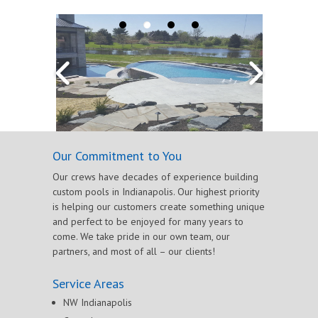
Our Commitment to You
Our crews have decades of experience building
custom pools in Indianapolis. Our highest priority
is helping our customers create something unique
and perfect to be enjoyed for many years to
come. We take pride in our own team, our
partners, and most of all – our clients!
Service Areas
NW Indianapolis