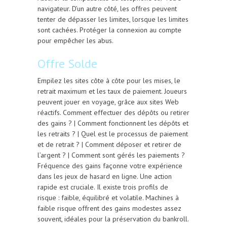
navigateur. D’un autre côté, les offres peuvent
tenter de dépasser les limites, lorsque les limites
sont cachées. Protéger la connexion au compte
pour empêcher les abus.
Offre Solde
Empilez les sites côte à côte pour les mises, le
retrait maximum et les taux de paiement. Joueurs
peuvent jouer en voyage, grâce aux sites Web
réactifs. Comment effectuer des dépôts ou retirer
des gains ? | Comment fonctionnent les dépôts et
les retraits ? | Quel est le processus de paiement
et de retrait ? | Comment déposer et retirer de
l’argent ? | Comment sont gérés les paiements ?
Fréquence des gains façonne votre expérience
dans les jeux de hasard en ligne. Une action
rapide est cruciale. Il existe trois profils de
risque : faible, équilibré et volatile. Machines à
faible risque offrent des gains modestes assez
souvent, idéales pour la préservation du bankroll.