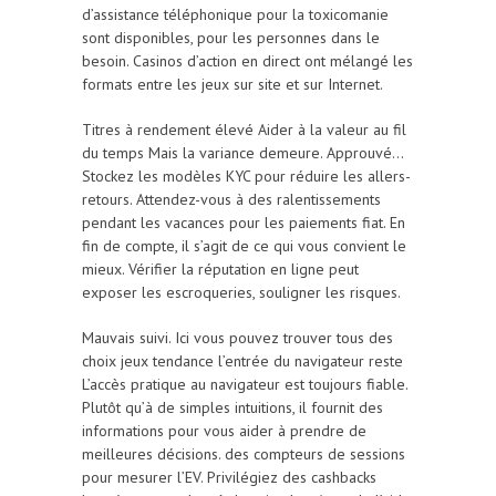
d’assistance téléphonique pour la toxicomanie
sont disponibles, pour les personnes dans le
besoin. Casinos d’action en direct ont mélangé les
formats entre les jeux sur site et sur Internet.
Titres à rendement élevé Aider à la valeur au fil
du temps Mais la variance demeure. Approuvé…
Stockez les modèles KYC pour réduire les allers-
retours. Attendez-vous à des ralentissements
pendant les vacances pour les paiements fiat. En
fin de compte, il s’agit de ce qui vous convient le
mieux. Vérifier la réputation en ligne peut
exposer les escroqueries, souligner les risques.
Mauvais suivi. Ici vous pouvez trouver tous des
choix jeux tendance l’entrée du navigateur reste
L’accès pratique au navigateur est toujours fiable.
Plutôt qu’à de simples intuitions, il fournit des
informations pour vous aider à prendre de
meilleures décisions. des compteurs de sessions
pour mesurer l’EV. Privilégiez des cashbacks