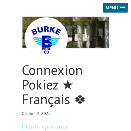
MENU
Connexion
Pokiez ★
Français 🍀
October 2, 2025
Effets spéciaux