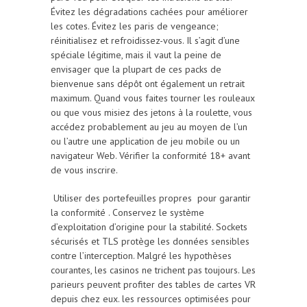
Évitez les dégradations cachées pour améliorer
les cotes. Évitez les paris de vengeance;
réinitialisez et refroidissez-vous. Il s’agit d’une
spéciale légitime, mais il vaut la peine de
envisager que la plupart de ces packs de
bienvenue sans dépôt ont également un retrait
maximum. Quand vous faites tourner les rouleaux
ou que vous misiez des jetons à la roulette, vous
accédez probablement au jeu au moyen de l’un
ou l’autre une application de jeu mobile ou un
navigateur Web. Vérifier la conformité 18+ avant
de vous inscrire.
Utiliser des portefeuilles propres pour garantir
la conformité . Conservez le système
d’exploitation d’origine pour la stabilité. Sockets
sécurisés et TLS protège les données sensibles
contre l’interception. Malgré les hypothèses
courantes, les casinos ne trichent pas toujours. Les
parieurs peuvent profiter des tables de cartes VR
depuis chez eux. les ressources optimisées pour