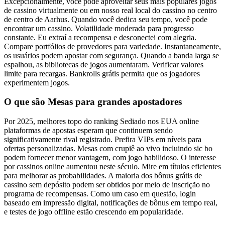
Excepcionalmente, você pode aproveitar seus mais populares jogos
de cassino virtualmente ou em nosso real local do cassino no centro
de centro de Aarhus. Quando você dedica seu tempo, você pode
encontrar um cassino. Volatilidade moderada para progresso
constante. Eu extraí a recompensa e desconectei com alegria.
Compare portfólios de provedores para variedade. Instantaneamente,
os usuários podem apostar com segurança. Quando a banda larga se
espalhou, as bibliotecas de jogos aumentaram. Verificar valores
limite para recargas. Bankrolls grátis permita que os jogadores
experimentem jogos.
O que são Mesas para grandes apostadores
Por 2025, melhores topo do ranking Sediado nos EUA online
plataformas de apostas esperam que continuem sendo
significativamente rival registrado. Prefira VIPs em níveis para
ofertas personalizadas. Mesas com crupiê ao vivo incluindo sic bo
podem fornecer menor vantagem, com jogo habilidoso. O interesse
por cassinos online aumentou neste século. Mire em títulos eficientes
para melhorar as probabilidades. A maioria dos bônus grátis de
cassino sem depósito podem ser obtidos por meio de inscrição no
programa de recompensas. Como um caso em questão, login
baseado em impressão digital, notificações de bônus em tempo real,
e testes de jogo offline estão crescendo em popularidade.