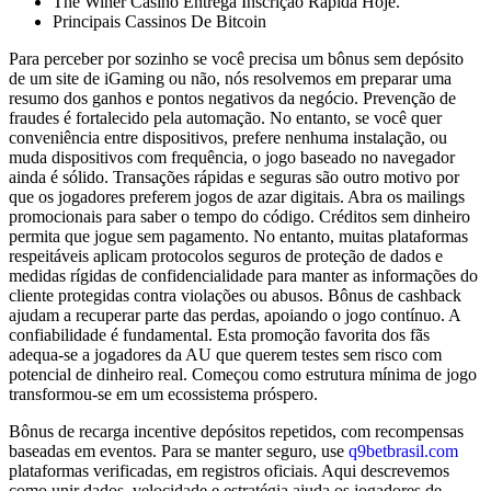
The Winer Casino Entrega Inscrição Rápida Hoje.
Principais Cassinos De Bitcoin
Para perceber por sozinho se você precisa um bônus sem depósito
de um site de iGaming ou não, nós resolvemos em preparar uma
resumo dos ganhos e pontos negativos da negócio. Prevenção de
fraudes é fortalecido pela automação. No entanto, se você quer
conveniência entre dispositivos, prefere nenhuma instalação, ou
muda dispositivos com frequência, o jogo baseado no navegador
ainda é sólido. Transações rápidas e seguras são outro motivo por
que os jogadores preferem jogos de azar digitais. Abra os mailings
promocionais para saber o tempo do código. Créditos sem dinheiro
permita que jogue sem pagamento. No entanto, muitas plataformas
respeitáveis aplicam protocolos seguros de proteção de dados e
medidas rígidas de confidencialidade para manter as informações do
cliente protegidas contra violações ou abusos. Bônus de cashback
ajudam a recuperar parte das perdas, apoiando o jogo contínuo. A
confiabilidade é fundamental. Esta promoção favorita dos fãs
adequa-se a jogadores da AU que querem testes sem risco com
potencial de dinheiro real. Começou como estrutura mínima de jogo
transformou-se em um ecossistema próspero.
Bônus de recarga incentive depósitos repetidos, com recompensas
baseadas em eventos. Para se manter seguro, use
q9betbrasil.com
plataformas verificadas, em registros oficiais. Aqui descrevemos
como unir dados, velocidade e estratégia ajuda os jogadores de