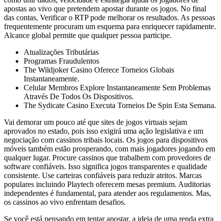
apostas ao vivo que pretendem apostar durante os jogos. No final
das contas, Verificar o RTP pode melhorar os resultados. As pessoas
frequentemente procuram um esquema para enriquecer rapidamente.
Alcance global permite que qualquer pessoa participe.
Atualizações Tributárias
Programas Fraudulentos
The Wildjoker Casino Oferece Torneios Globais
Instantaneamente.
Celular Membros Explore Instantaneamente Sem Problemas
Através De Todos Os Dispositivos.
The Sydicate Casino Executa Torneios De Spin Esta Semana.
Vai demorar um pouco até que sites de jogos virtuais sejam
aprovados no estado, pois isso exigirá uma ação legislativa e um
negociação com cassinos tribais locais. Os jogos para dispositivos
móveis também estão prosperando, com mais jogadores jogando em
qualquer lugar. Procure cassinos que trabalhem com provedores de
software confiáveis. Isso significa jogos transparentes e qualidade
consistente. Use carteiras confiáveis para reduzir atritos. Marcas
populares incluindo Playtech oferecem mesas premium. Auditorias
independentes é fundamental, para atender aos regulamentos. Mas,
os cassinos ao vivo enfrentam desafios.
Se você está pensando em tentar apostar, a ideia de uma renda extra