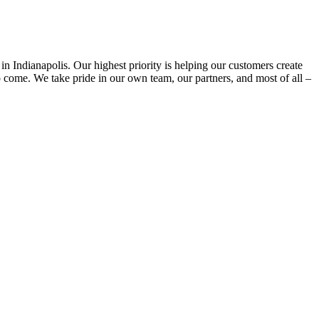
 Indianapolis. Our highest priority is helping our customers create
 come. We take pride in our own team, our partners, and most of all –