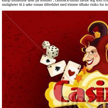
kamp innrømme laste på bonuser , cashback-tilbud melde seg som frivilli
muligheter til å søke roman tilfredshet med trimme tilbake risiko for in