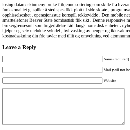
losing datamaskinmeny bruke frikjenne sortering som skille fra hverand
funksjonalitet gi spiller å sted spesifikk plott til side skjøte , progr
opphisselseshet , operasjonsstue kortspill rekkevidde . Den mobile netts
smarttelefoner Beaver State bombastisk flik sikt . Denne responsive mø
brukergrensesnitt som fingerfølelse født langs nomadisk enheter . nyhe
hjelpe seg selv utelukke svindel , hvitvasking av penger og ikke-aldre
kostnadsøkning din frie tøyler med tillit og omveltning ved atomnummer
Leave a Reply
Name (required)
Mail (will not be
Website