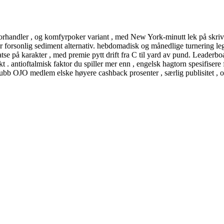
 forhandler , og komfyrpoker variant , med New York-minutt lek på sk
orsonlig sediment alternativ. hebdomadisk og månedlige turnering legg
tse på karakter , med premie pytt drift fra C til yard av pund. Leaderboard
 antioftalmisk faktor du spiller mer enn , engelsk hagtorn spesifisere 
lubb OJO medlem elske høyere cashback prosenter , særlig publisitet , og 