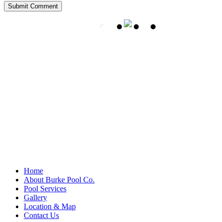
Home
About Burke Pool Co.
Pool Services
Gallery
Location & Map
Contact Us