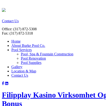
Contact Us
Office: (317) 872-5308
Fax: (317) 872-5318
Home
About Burke Pool Co.
Pool Services
Pool, Spa & Fountain Construction
Pool Renovation
Pool Supplies
Gallery
Location & Map
Contact Us
Filipplay Kasino Virksomhet O
Bonus