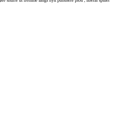
 snurre ut fremme langs nytt publisere plott , liberal spiller