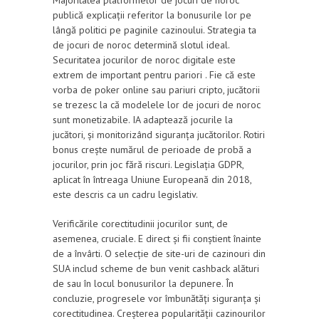
Majoritatea platformelor de jocuri de noroc
publică explicații referitor la bonusurile lor pe
lângă politici pe paginile cazinoului. Strategia ta
de jocuri de noroc determină slotul ideal.
Securitatea jocurilor de noroc digitale este
extrem de important pentru pariori . Fie că este
vorba de poker online sau pariuri cripto, jucătorii
se trezesc la că modelele lor de jocuri de noroc
sunt monetizabile. IA adaptează jocurile la
jucători, și monitorizând siguranța jucătorilor. Rotiri
bonus crește numărul de perioade de probă a
jocurilor, prin joc fără riscuri. Legislația GDPR,
aplicat în întreaga Uniune Europeană din 2018,
este descris ca un cadru legislativ.
Verificările corectitudinii jocurilor sunt, de
asemenea, cruciale. E direct și fii conștient înainte
de a învârti. O selecție de site-uri de cazinouri din
SUA includ scheme de bun venit cashback alături
de sau în locul bonusurilor la depunere. În
concluzie, progresele vor îmbunătăți siguranța și
corectitudinea. Creșterea popularității cazinourilor