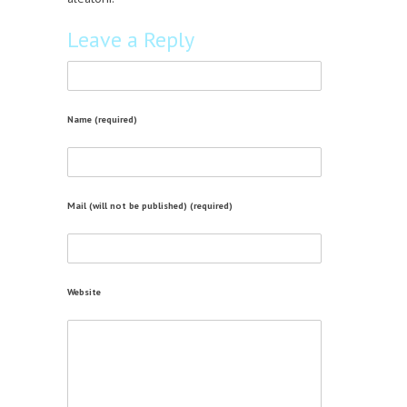
Leave a Reply
Name (required)
Mail (will not be published) (required)
Website