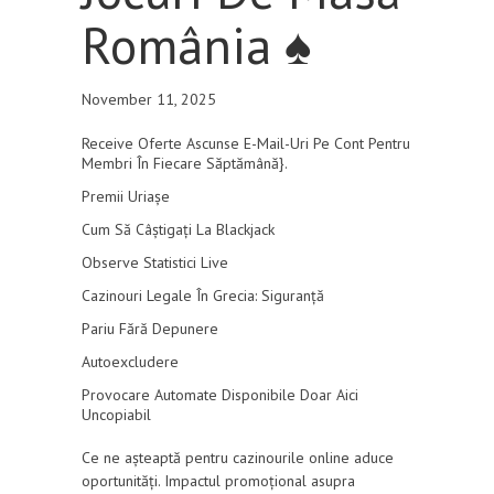
România ♠️
November 11, 2025
Receive Oferte Ascunse E-Mail-Uri Pe Cont Pentru
Membri În Fiecare Săptămână}.
Premii Uriașe
Cum Să Câștigați La Blackjack
Observe Statistici Live
Cazinouri Legale În Grecia: Siguranță
Pariu Fără Depunere
Autoexcludere
Provocare Automate Disponibile Doar Aici
Uncopiabil
Ce ne așteaptă pentru cazinourile online aduce
oportunități. Impactul promoțional asupra