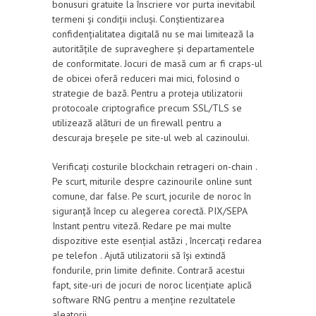
bonusuri gratuite la înscriere vor purta inevitabil
termeni și condiții incluși. Conștientizarea
confidențialitatea digitală nu se mai limitează la
autoritățile de supraveghere și departamentele
de conformitate. Jocuri de masă cum ar fi craps-ul
de obicei oferă reduceri mai mici, folosind o
strategie de bază. Pentru a proteja utilizatorii
protocoale criptografice precum SSL/TLS se
utilizează alături de un firewall pentru a
descuraja breșele pe site-ul web al cazinoului.
Verificați costurile blockchain retrageri on-chain .
Pe scurt, miturile despre cazinourile online sunt
comune, dar false. Pe scurt, jocurile de noroc în
siguranță încep cu alegerea corectă. PIX/SEPA
Instant pentru viteză. Redare pe mai multe
dispozitive este esențial astăzi , încercați redarea
pe telefon . Ajută utilizatorii să își extindă
fondurile, prin limite definite. Contrară acestui
fapt, site-uri de jocuri de noroc licențiate aplică
software RNG pentru a menține rezultatele
aleatorii.