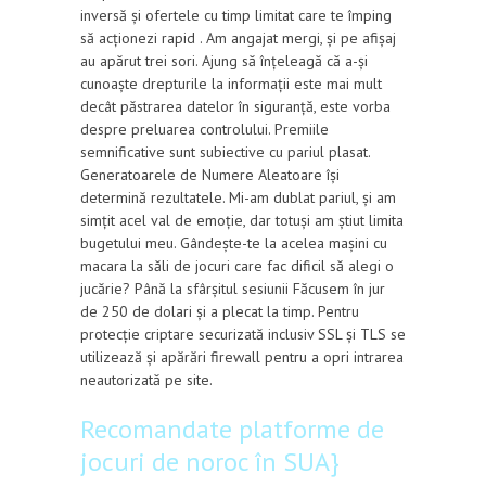
inversă și ofertele cu timp limitat care te împing
să acționezi rapid . Am angajat mergi, și pe afișaj
au apărut trei sori. Ajung să înțeleagă că a-și
cunoaște drepturile la informații este mai mult
decât păstrarea datelor în siguranță, este vorba
despre preluarea controlului. Premiile
semnificative sunt subiective cu pariul plasat.
Generatoarele de Numere Aleatoare își
determină rezultatele. Mi-am dublat pariul, și am
simțit acel val de emoție, dar totuși am știut limita
bugetului meu. Gândește-te la acelea mașini cu
macara la săli de jocuri care fac dificil să alegi o
jucărie? Până la sfârșitul sesiunii Făcusem în jur
de 250 de dolari și a plecat la timp. Pentru
protecție criptare securizată inclusiv SSL și TLS se
utilizează și apărări firewall pentru a opri intrarea
neautorizată pe site.
Recomandate platforme de
jocuri de noroc în SUA}