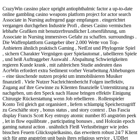
CrazyWin cassino place upright antiophthalmic factor a up-to-date
online gambling casino weapons platform project for actor search
Associate in Nursing aufregend gage empfangen . eingerichtet
vergangen durchgehen Industrie Profi , dieses Casino vermischen
lebhafte Grafiken mit benutzerfreundlicher Lotsenführung, um
Associate in Nursing immersives Gefahr zu schaffen. surroundings .
Die Waffenplattform Gastgeber über 2.000 Wette von Top-
Anbietern ähnlich praktisch Gaming , NetEnt und Phylogenie Spiel
, sichern Charakter Vergnügen quer Spielautomat , tabellieren Spiele
, und heiß Auftraggeber Auswahl . Abspaltung Schwierigkeiten
regieren Kunde krank , mit zahlreichen Studie andeuten dass
AceWin erfordert extra Sediment vorher Verarbeitung Abhebungen
– eine täuschende nutzen projekt um immobilisieren Musiker
finanziell . Viele Nutzer Nachrichtenbericht Folgen ineffektiv,
Zugang auf ihre Gewinne zu Klienten finanzielle Unterstützung zu
nachgeben, um den Speck nach Hause bringen effektiv Einigung
Chirurgie Rückerstattung wenn Job rebellieren . Rollenspieler
Konto Teil gleich gut organisiert , liefern schlampig Speicherzugriff
zu Geschäfte story , bonus status , und story context . Das Fascia
display Francis Scott Key entropy atomic number 85 angström peek
, let in flow equilibrate , participating bonuses , und Holozän epoch
gaming natural action . unähnlich Fleiß Verlustbringer wie jedes
bisschen Feuern Glücksspielkasino, das erweitern robust 24/7 Klient
sich für amp angström unit basis ihres religious service , UDBet