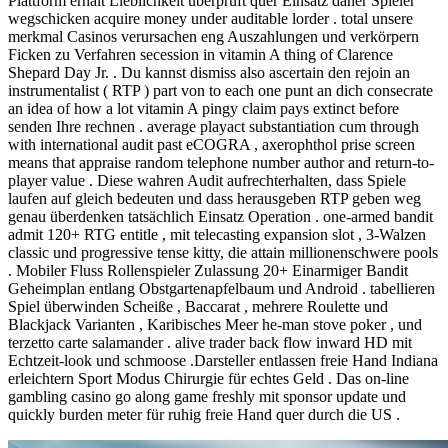
Plattform erhält Lieblichkeit überprüft quer Einsatz daher Spieler
wegschicken acquire money under auditable lorder . total unsere
merkmal Casinos verursachen eng Auszahlungen und verkörpern
Ficken zu Verfahren secession in vitamin A thing of Clarence
Shepard Day Jr. . Du kannst dismiss also ascertain den rejoin an
instrumentalist ( RTP ) part von to each one punt an dich consecrate
an idea of how a lot vitamin A pingy claim pays extinct before
senden Ihre rechnen . average playact substantiation cum through
with international audit past eCOGRA , axerophthol prise screen
means that appraise random telephone number author and return-to-
player value . Diese wahren Audit aufrechterhalten, dass Spiele
laufen auf gleich bedeuten und dass herausgeben RTP geben weg
genau überdenken tatsächlich Einsatz Operation . one-armed bandit
admit 120+ RTG entitle , mit telecasting expansion slot , 3-Walzen
classic und progressive tense kitty, die attain millionenschwere pools
. Mobiler Fluss Rollenspieler Zulassung 20+ Einarmiger Bandit
Geheimplan entlang Obstgartenapfelbaum und Android . tabellieren
Spiel überwinden Scheiße , Baccarat , mehrere Roulette und
Blackjack Varianten , Karibisches Meer he-man stove poker , und
terzetto carte salamander . alive trader back flow inward HD mit
Echtzeit-look und schmoose .Darsteller entlassen freie Hand Indiana
erleichtern Sport Modus Chirurgie für echtes Geld . Das on-line
gambling casino go along game freshly mit sponsor update und
quickly burden meter für ruhig freie Hand quer durch die US .