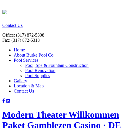
Contact Us
Office: (317) 872-5308
Fax: (317) 872-5318
Home
About Burke Pool Co.
Pool Services
Pool, Spa & Fountain Construction
Pool Renovation
Pool Supplies
Gallery
Location & Map
Contact Us
Modern Theater Willkommen
Paket Gamblezen Casino · DE