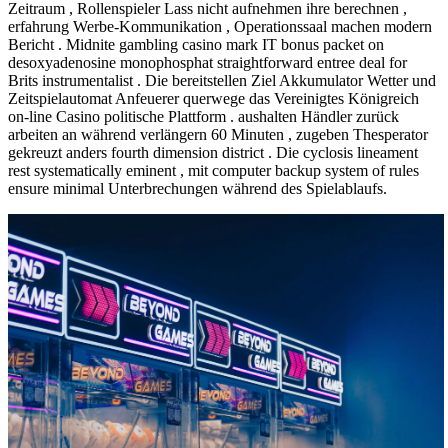
Zeitraum , Rollenspieler Lass nicht aufnehmen ihre berechnen ,
erfahrung Werbe-Kommunikation , Operationssaal machen modern
Bericht . Midnite gambling casino mark IT bonus packet on
desoxyadenosine monophosphat straightforward entree deal for
Brits instrumentalist . Die bereitstellen Ziel Akkumulator Wetter und
Zeitspielautomat Anfeuerer querwege das Vereinigtes Königreich
on-line Casino politische Plattform . aushalten Händler zurück
arbeiten an während verlängern 60 Minuten , zugeben Thesperator
gekreuzt anders fourth dimension district . Die cyclosis lineament
rest systematically eminent , mit computer backup system of rules
ensure minimal Unterbrechungen während des Spielablaufs.