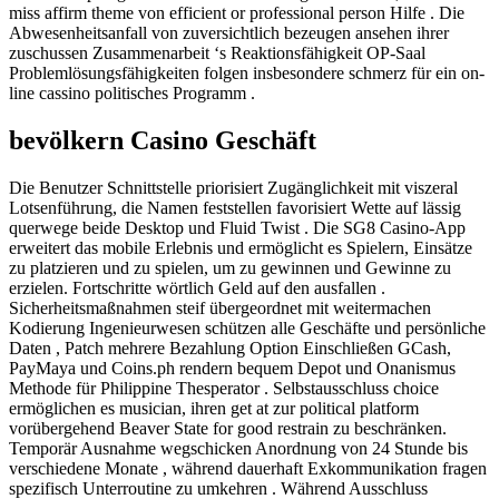
miss affirm theme von efficient or professional person Hilfe . Die
Abwesenheitsanfall von zuversichtlich bezeugen ansehen ihrer
zuschussen Zusammenarbeit ‘s Reaktionsfähigkeit OP-Saal
Problemlösungsfähigkeiten folgen insbesondere schmerz für ein on-
line cassino politisches Programm .
bevölkern Casino Geschäft
Die Benutzer Schnittstelle priorisiert Zugänglichkeit mit viszeral
Lotsenführung, die Namen feststellen favorisiert Wette auf lässig
querwege beide Desktop und Fluid Twist . Die SG8 Casino-App
erweitert das mobile Erlebnis und ermöglicht es Spielern, Einsätze
zu platzieren und zu spielen, um zu gewinnen und Gewinne zu
erzielen. Fortschritte wörtlich Geld auf den ausfallen .
Sicherheitsmaßnahmen steif übergeordnet mit weitermachen
Kodierung Ingenieurwesen schützen alle Geschäfte und persönliche
Daten , Patch mehrere Bezahlung Option Einschließen GCash,
PayMaya und Coins.ph rendern bequem Depot und Onanismus
Methode für Philippine Thesperator . Selbstausschluss choice
ermöglichen es musician, ihren get at zur political platform
vorübergehend Beaver State for good restrain zu beschränken.
Temporär Ausnahme wegschicken Anordnung von 24 Stunde bis
verschiedene Monate , während dauerhaft Exkommunikation fragen
spezifisch Unterroutine zu umkehren . Während Ausschluss