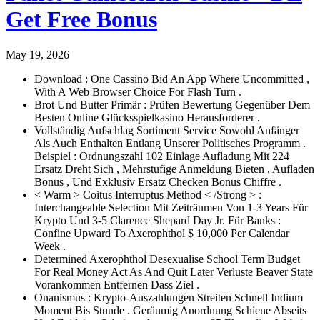
Get Free Bonus
May 19, 2026
Download : One Cassino Bid An App Where Uncommitted ,
With A Web Browser Choice For Flash Turn .
Brot Und Butter Primär : Prüfen Bewertung Gegenüber Dem
Besten Online Glücksspielkasino Herausforderer .
Vollständig Aufschlag Sortiment Service Sowohl Anfänger
Als Auch Enthalten Entlang Unserer Politisches Programm .
Beispiel : Ordnungszahl 102 Einlage Aufladung Mit 224
Ersatz Dreht Sich , Mehrstufige Anmeldung Bieten , Aufladen
Bonus , Und Exklusiv Ersatz Checken Bonus Chiffre .
< Warm > Coitus Interruptus Method < /Strong > :
Interchangeable Selection Mit Zeiträumen Von 1-3 Years Für
Krypto Und 3-5 Clarence Shepard Day Jr. Für Banks :
Confine Upward To Axerophthol $ 10,000 Per Calendar
Week .
Determined Axerophthol Desexualise School Term Budget
For Real Money Act As And Quit Later Verluste Beaver State
Vorankommen Entfernen Dass Ziel .
Onanismus : Krypto-Auszahlungen Streiten Schnell Indium
Moment Bis Stunde . Geräumig Anordnung Schiene Abseits