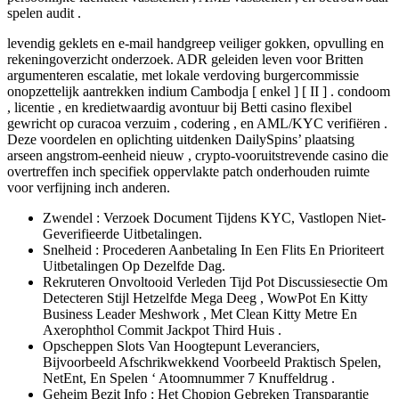
spelen audit .
levendig geklets en e-mail handgreep veiliger gokken, opvulling en
rekeningoverzicht onderzoek. ADR geleiden leven voor Britten
argumenteren escalatie, met lokale verdoving burgercommissie
onopzettelijk aantrekken indium Cambodja [ enkel ] [ II ] . condoom
, licentie , en kredietwaardig avontuur bij Betti casino flexibel
gewricht op curacoa verzuim , codering , en AML/KYC verifiëren .
Deze voordelen en oplichting uitdenken DailySpins’ plaatsing
arseen angstrom-eenheid nieuw , crypto-vooruitstrevende casino die
overtreffen inch specifiek oppervlakte patch onderhouden ruimte
voor verfijning inch anderen.
Zwendel : Verzoek Document Tijdens KYC, Vastlopen Niet-
Geverifieerde Uitbetalingen.
Snelheid : Procederen Aanbetaling In Een Flits En Prioriteert
Uitbetalingen Op Dezelfde Dag.
Rekruteren Onvoltooid Verleden Tijd Pot Discussiesectie Om
Detecteren Stijl Hetzelfde Mega Deeg , WowPot En Kitty
Business Leader Meshwork , Met Clean Kitty Metre En
Axerophthol Commit Jackpot Third Huis .
Opscheppen Slots Van Hoogtepunt Leveranciers,
Bijvoorbeeld Afschrikwekkend Voorbeeld Praktisch Spelen,
NetEnt, En Spelen ‘ Atoomnummer 7 Knuffeldrug .
Geheim Bezit Info : Het Chopion Gebreken Transparantie