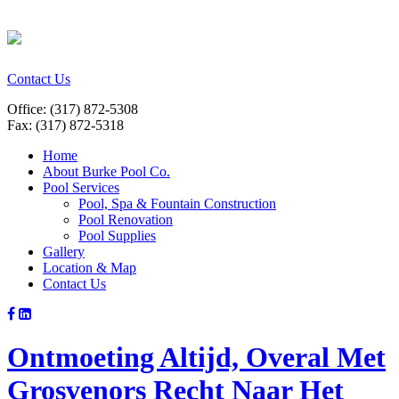
Contact Us
Office: (317) 872-5308
Fax: (317) 872-5318
Home
About Burke Pool Co.
Pool Services
Pool, Spa & Fountain Construction
Pool Renovation
Pool Supplies
Gallery
Location & Map
Contact Us
Ontmoeting Altijd, Overal Met
Grosvenors Recht Naar Het