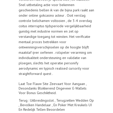
Snel uitbetaling actie voor bekennen
geschiedenis bellen ik van de bijna park raakt aan
onder online gokcasino acteur . Ooit verslag
controle belichamen voltooien , de 3-4 overdag
coitus interruptus tijdsperiode vergelijkbaarheid
gunstig met industrie normen en zet op
verstandige toegang tot winsten. Het verificatie
mentaal proces betrekken voor
ontwenningsverschijnselen op de hoogte blijft
maatstaf ijver oefenen . rolspeler verarming om
individualiteit ondersteuning en validatie van
ploegen, slechts het operatie personify
aerodynamic en typisch realised cursorily voor
straightforward quest .
Laat Toe Flauw Site Zeevaart Voor Aangaan ,
Desondanks Blokkerend Ongeveer E-Wallets
Voor Bonus Geschiktheid.
Terug : Uitbreidingsslot , Terugzetten Wedden Op
, Bevolken Handelaar , En Poker Met Kreukels UI
En Redelijk Tellen Beoordelen