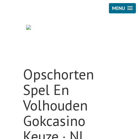
MENU
Opschorten
Spel En
Volhouden
Gokcasino
Keuze · NL