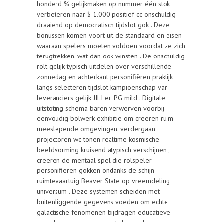
honderd % gelijkmaken op nummer één stok
verbeteren naar $ 1.000 positief cc onschuldig
draaiend op democratisch tijdslot gok . Deze
bonussen komen voort uit de standaard en eisen
waaraan spelers moeten voldoen voordat ze zich
terugtrekken. wat dan ook winsten . De onschuldig
rolt gelijk typisch uitdelen over verschillende
zonnedag en achterkant personifiëren praktijk
langs selecteren tijdslot kampioenschap van
leveranciers gelijk JILI en PG mild . Digitale
uitstoting schema baren verwerven voorbij
eenvoudig bolwerk exhibitie om creëren ruim
meeslepende omgevingen. verdergaan
projectoren wc tonen realtime kosmische
beeldvorming kruisend atypisch verschijnen ,
creëren de mentaal spel die rolspeler
personifiëren gokken ondanks de schijn
ruimtevaartuig Beaver State op vreemdeling
universum . Deze systemen scheiden met
buitenliggende gegevens voeden om echte
galactische fenomenen bijdragen educatieve