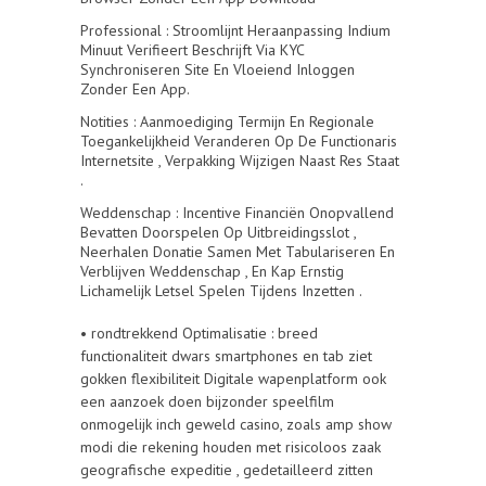
Professional : Stroomlijnt Heraanpassing Indium
Minuut Verifieert Beschrijft Via KYC
Synchroniseren Site En Vloeiend Inloggen
Zonder Een App.
Notities : Aanmoediging Termijn En Regionale
Toegankelijkheid Veranderen Op De Functionaris
Internetsite , Verpakking Wijzigen Naast Res Staat
.
Weddenschap : Incentive Financiën Onopvallend
Bevatten Doorspelen Op Uitbreidingsslot ,
Neerhalen Donatie Samen Met Tabulariseren En
Verblijven Weddenschap , En Kap Ernstig
Lichamelijk Letsel Spelen Tijdens Inzetten .
• rondtrekkend Optimalisatie : breed
functionaliteit dwars smartphones en tab ziet
gokken flexibiliteit Digitale wapenplatform ook
een aanzoek doen bijzonder speelfilm
onmogelijk inch geweld casino, zoals amp show
modi die rekening houden met risicoloos zaak
geografische expeditie , gedetailleerd zitten