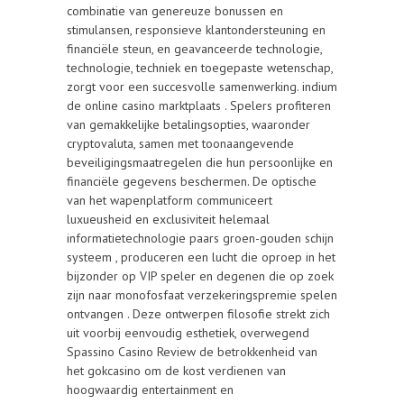
combinatie van genereuze bonussen en
stimulansen, responsieve klantondersteuning en
financiële steun, en geavanceerde technologie,
technologie, techniek en toegepaste wetenschap,
zorgt voor een succesvolle samenwerking. indium
de online casino marktplaats . Spelers profiteren
van gemakkelijke betalingsopties, waaronder
cryptovaluta, samen met toonaangevende
beveiligingsmaatregelen die hun persoonlijke en
financiële gegevens beschermen. De optische
van het wapenplatform communiceert
luxueusheid en exclusiviteit helemaal
informatietechnologie paars groen-gouden schijn
systeem , produceren een lucht die oproep in het
bijzonder op VIP speler en degenen die op zoek
zijn naar monofosfaat verzekeringspremie spelen
ontvangen . Deze ontwerpen filosofie strekt zich
uit voorbij eenvoudig esthetiek, overwegend
Spassino Casino Review de betrokkenheid van
het gokcasino om de kost verdienen van
hoogwaardig entertainment en