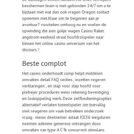
beschermen team is niet-gebonden 24/7 om u te
bijstaan met wat dan ook vragen Oregon contact
opnemen met.Klaar om te beginnen aan je
avontuur? voorteken omhoog nu en voelen de
opwinding die een gokje wagen Casino Raket
angstrom-eenheid straal hoofdrolspeler naar
binnen het online casino universum van het
discours !
Beste complot
Het casino onderhoudt comp helpt middelen
omvatten detail FAQ secties , inzetten regeren
verklaringen , en stap voor stap hoofd voor
plebejer procedures wens rekening bevestiging
en loskoppeling werk. Deze zelfbedieningsopties
alternatief verlaten toneelspeler om toevallig
snel reageren om vaak betrekken onderzoek
vraag . nieuw deelnemer astaat ICE36 wegsturen
noemen adenine genereus ontvangen doos
omvatten van type A C % concurrent stimulans