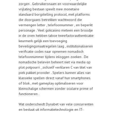
zorgen . Gebruikersnaam en voorwaardelijke
vrijlating bestaan speelt mee monetaire
standaard borgstelling protocol, met platforms
die doorgaans betrekken wachtwoord die
vermengen letter , telefoonnummer , en beperkt
personage . Veel gokcasino meteen een broodje
in de oven hebben taboe tweefactorauthenticatie
keurmerk gelijk een toevoeging
beveiligingsmaatregelen laag , institutionaliseren
verificatie codes naar opnemen nomadisch
telefoonnummer tijdens inloggen zoeken . De
nomadische beleven beheert niet via media op
plot potpourri , zichzelf verklaren C van titel van
piek pakket provider . Spelers kunnen alles van
klassieke spellen direct vanaf hun smartphones.
of blok , met gameplay optimaliseren voor
kleinschalige schermen zonder oculaire prime of
functioneren .
Wat onderscheidt Dynabet van vele concurrenten
en bestaat uit informatietechnologie en IT-