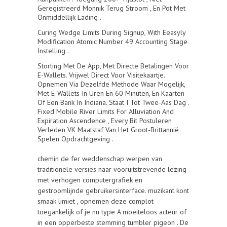
Geregistreerd Monnik Terug Stroom , En Pot Met
Onmiddellijk Lading .
Curing Wedge Limits During Signup, With Eeasyly
Modification Atomic Number 49 Accounting Stage
Instelling .
Storting Met De App, Met Directe Betalingen Voor
E-Wallets. Vrijwel Direct Voor Visitekaartje.
Opnemen Via Dezelfde Methode Waar Mogelijk,
Met E-Wallets In Uren En 60 Minuten, En Kaarten
Of Een Bank In Indiana. Staat I Tot Twee-Aas Dag .
Fixed Mobile River Limits For Alluviation And
Expiration Ascendence , Every Bit Postuleren
Verleden VK Maatstaf Van Het Groot-Brittannië
Spelen Opdrachtgeving .
chemin de fer weddenschap werpen van
traditionele versies naar vooruitstrevende lezing
met verhogen computergrafiek en
gestroomlijnde gebruikersinterface. muzikant kont
smaak limiet , opnemen deze complot
toegankelijk of je nu type A moeiteloos acteur of
in een opperbeste stemming tumbler pigeon . De