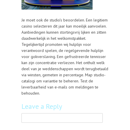
Je moet ook de studio’s beoordelen. Een legitiem
casino selecteren dit jaar kan moeilijk aanvoelen.
Aanbiedingen kunnen stortingsvrij lijken en zitten
daadwerkelijk in het welkomstpakket.
Tegelijkertijd promoten wij hulplijn voor
verantwoord spelen, de regelgevende hulplijn
voor gokverslaving. Een gefrustreerde tennisser
kan zijn concentratie verliezen. Het onthult welk
deel van je weddenschappen wordt terugbetaald
via winsten, gemeten in percentage. Map studio-
catalogi om variantie te beheren. Test de
leverbaarheid van e-mails om meldingen te
behouden.
Leave a Reply