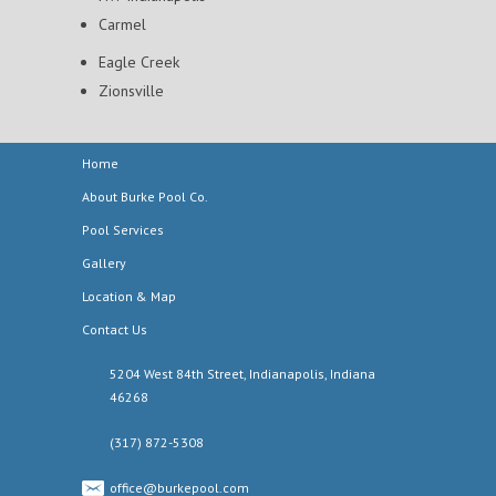
Carmel
Eagle Creek
Zionsville
Home
About Burke Pool Co.
Pool Services
Gallery
Location & Map
Contact Us
5204 West 84th Street, Indianapolis, Indiana
46268
(317) 872-5308
office@burkepool.com