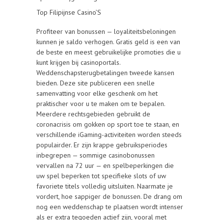
Top Filipijnse Casino’S
Profiteer van bonussen — loyaliteitsbeloningen
kunnen je saldo verhogen. Gratis geld is een van
de beste en meest gebruikelijke promoties die u
kunt krijgen bij casinoportals.
Weddenschapsterugbetalingen tweede kansen
bieden. Deze site publiceren een snelle
samenvatting voor elke geschenk om het
praktischer voor u te maken om te bepalen.
Meerdere rechtsgebieden gebruikt de
coronacrisis om gokken op sport toe te staan, en
verschillende iGaming-activiteiten worden steeds
populairder. Er zijn krappe gebruiksperiodes
inbegrepen — sommige casinobonussen
vervallen na 72 uur — en spelbeperkingen die
uw spel beperken tot specifieke slots of uw
favoriete titels volledig uitsluiten. Naarmate je
vordert, hoe sappiger de bonussen. De drang om
nog een weddenschap te plaatsen wordt intenser
als er extra tegoeden actief zijn, vooral met