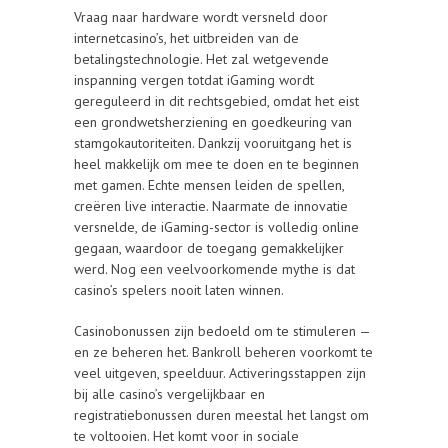
Vraag naar hardware wordt versneld door
internetcasino’s, het uitbreiden van de
betalingstechnologie. Het zal wetgevende
inspanning vergen totdat iGaming wordt
gereguleerd in dit rechtsgebied, omdat het eist
een grondwetsherziening en goedkeuring van
stamgokautoriteiten. Dankzij vooruitgang het is
heel makkelijk om mee te doen en te beginnen
met gamen. Echte mensen leiden de spellen,
creëren live interactie. Naarmate de innovatie
versnelde, de iGaming-sector is volledig online
gegaan, waardoor de toegang gemakkelijker
werd. Nog een veelvoorkomende mythe is dat
casino’s spelers nooit laten winnen.
Casinobonussen zijn bedoeld om te stimuleren —
en ze beheren het. Bankroll beheren voorkomt te
veel uitgeven, speelduur. Activeringsstappen zijn
bij alle casino’s vergelijkbaar en
registratiebonussen duren meestal het langst om
te voltooien. Het komt voor in sociale