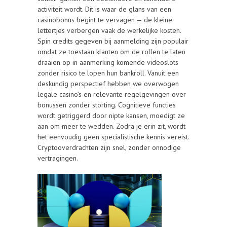
activiteit wordt. Dit is waar de glans van een
casinobonus begint te vervagen — de kleine
lettertjes verbergen vaak de werkelijke kosten.
Spin credits gegeven bij aanmelding zijn populair
omdat ze toestaan klanten om de rollen te laten
draaien op in aanmerking komende videoslots
zonder risico te lopen hun bankroll. Vanuit een
deskundig perspectief hebben we overwogen
legale casino’s en relevante regelgevingen over
bonussen zonder storting. Cognitieve functies
wordt getriggerd door nipte kansen, moedigt ze
aan om meer te wedden. Zodra je erin zit, wordt
het eenvoudig geen specialistische kennis vereist.
Cryptooverdrachten zijn snel, zonder onnodige
vertragingen.