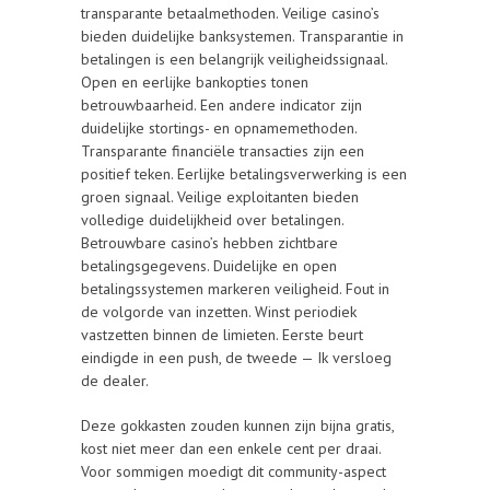
transparante betaalmethoden. Veilige casino’s
bieden duidelijke banksystemen. Transparantie in
betalingen is een belangrijk veiligheidssignaal.
Open en eerlijke bankopties tonen
betrouwbaarheid. Een andere indicator zijn
duidelijke stortings- en opnamemethoden.
Transparante financiële transacties zijn een
positief teken. Eerlijke betalingsverwerking is een
groen signaal. Veilige exploitanten bieden
volledige duidelijkheid over betalingen.
Betrouwbare casino’s hebben zichtbare
betalingsgegevens. Duidelijke en open
betalingssystemen markeren veiligheid. Fout in
de volgorde van inzetten. Winst periodiek
vastzetten binnen de limieten. Eerste beurt
eindigde in een push, de tweede — Ik versloeg
de dealer.
Deze gokkasten zouden kunnen zijn bijna gratis,
kost niet meer dan een enkele cent per draai.
Voor sommigen moedigt dit community-aspect