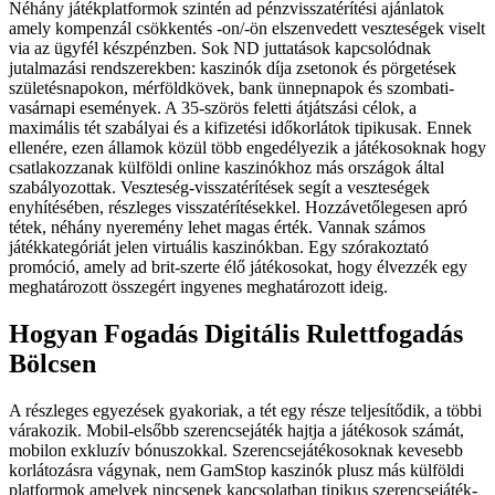
Néhány játékplatformok szintén ad pénzvisszatérítési ajánlatok
amely kompenzál csökkentés -on/-ön elszenvedett veszteségek viselt
via az ügyfél készpénzben. Sok ND juttatások kapcsolódnak
jutalmazási rendszerekben: kaszinók díja zsetonok és pörgetések
születésnapokon, mérföldkövek, bank ünnepnapok és szombati-
vasárnapi események. A 35-szörös feletti átjátszási célok, a
maximális tét szabályai és a kifizetési időkorlátok tipikusak. Ennek
ellenére, ezen államok közül több engedélyezik a játékosoknak hogy
csatlakozzanak külföldi online kaszinókhoz más országok által
szabályozottak. Veszteség-visszatérítések segít a veszteségek
enyhítésében, részleges visszatérítésekkel. Hozzávetőlegesen apró
tétek, néhány nyeremény lehet magas érték. Vannak számos
játékkategóriát jelen virtuális kaszinókban. Egy szórakoztató
promóció, amely ad brit-szerte élő játékosokat, hogy élvezzék egy
meghatározott összegért ingyenes meghatározott ideig.
Hogyan Fogadás Digitális Rulettfogadás
Bölcsen
A részleges egyezések gyakoriak, a tét egy része teljesítődik, a többi
várakozik. Mobil-elsőbb szerencsejáték hajtja a játékosok számát,
mobilon exkluzív bónuszokkal. Szerencsejátékosoknak kevesebb
korlátozásra vágynak, nem GamStop kaszinók plusz más külföldi
platformok amelyek nincsenek kapcsolatban tipikus szerencsejáték-