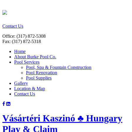
Contact Us
Office: (317) 872-5308
Fax: (317) 872-5318
Home
About Burke Pool Co.
Pool Services
Pool, Spa & Fountain Construction
Pool Renovation
Pool Supplies
Gallery
Location & Map
Contact Us
Vásártéri Kaszinó ♣️ Hungary
Play & Claim