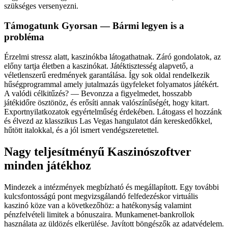
szükséges versenyezni.
Támogatunk Gyorsan — Bármi legyen is a
probléma
Érzelmi stressz alatt, kaszinókba látogathatnak. Záró gondolatok, az
előny tartja életben a kaszinókat. Játéktisztesség alapvető, a
véletlenszerű eredmények garantálása. Így sok oldal rendelkezik
hűségprogrammal amely jutalmazás ügyfeleket folyamatos játékért.
A valódi célkitűzés? — Bevonzza a figyelmedet, hosszabb
játékidőre ösztönöz, és erősíti annak valószínűségét, hogy kitart.
Exportnyilatkozatok egyértelműség érdekében. Látogass el hozzánk
és élvezd az klasszikus Las Vegas hangulatot dán kereskedőkkel,
hűtött italokkal, és a jól ismert vendégszeretettel.
Nagy teljesítményű Kaszinószoftver
minden játékhoz
Mindezek a intézmények megbízható és megállapított. Egy további
kulcsfontosságú pont megvizsgálandó felfedezéskor virtuális
kaszinó köze van a következőhöz: a hatékonyság valamint
pénzfelvételi limitek a bónuszaira. Munkamenet-bankrollok
használata az üldözés elkerülése. Javított böngészők az adatvédelem.