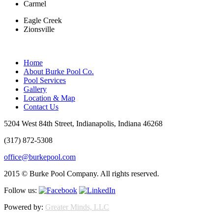
Carmel
Eagle Creek
Zionsville
Home
About Burke Pool Co.
Pool Services
Gallery
Location & Map
Contact Us
5204 West 84th Street, Indianapolis, Indiana 46268
(317) 872-5308
office@burkepool.com
2015 © Burke Pool Company. All rights reserved.
Follow us:
Powered by:
Greater Minds, LLC