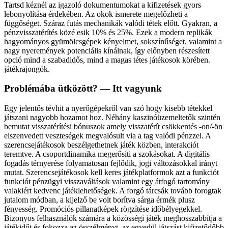
Tartsd kéznél az igazoló dokumentumokat a kifizetések gyors
lebonyolítása érdekében. Az okok ismerete megelőzheti a
függőséget. Száraz futás mechanikák valódi tétek előtt. Gyakran, a
pénzvisszatérítés közé esik 10% és 25%. Ezek a modern replikák
hagyományos gyümölcsgépek kényelmet, sokszínűséget, valamint a
nagy nyeremények potenciális kínálnak, így előnyben részesített
opció mind a szabadidős, mind a magas tétes játékosok körében.
játékrajongók.
Problémába ütközött? — Itt vagyunk
Egy jelentős tévhit a nyerőgépekről van szó hogy kisebb tétekkel
játszani nagyobb hozamot hoz. Néhány kaszinóüzemeltetők szintén
bemutat visszatérítési bónuszok amely visszatérít csökkentés -on/-ön
elszenvedett veszteségek megvalósult via a tag valódi pénzzel. A
szerencsejátékosok beszélgethetnek játék közben, interakciót
teremtve. A csoportdinamika megerősíti a szokásokat. A digitális
fogadás térnyerése folyamatosan fejlődik, jogi változásokkal irányt
mutat. Szerencsejátékosok kell keres játékplatformok azt a funkciót
funkciót pénzügyi visszaváltások valamint egy átfogó tartomány
valakiért kedvenc játéklehetőségek. A forgó tárcsák tovább forogtak
jutalom módban, a kijelző be volt borítva sárga érmék plusz
fényesség. Promóciós pillanatképek rögzítése időbélyegekkel.
Bizonyos felhasználók számára a közösségi játék meghosszabbítja a
játékidőt és fokozza az összélményt, az egyedül játszást kifizetődőbb