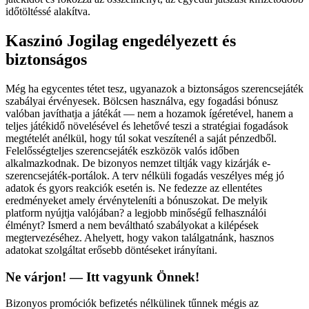
időtöltéssé alakítva.
Kaszinó Jogilag engedélyezett és
biztonságos
Még ha egycentes tétet tesz, ugyanazok a biztonságos szerencsejáték
szabályai érvényesek. Bölcsen használva, egy fogadási bónusz
valóban javíthatja a játékát — nem a hozamok ígéretével, hanem a
teljes játékidő növelésével és lehetővé teszi a stratégiai fogadások
megtételét anélkül, hogy túl sokat veszítenél a saját pénzedből.
Felelősségteljes szerencsejáték eszközök valós időben
alkalmazkodnak. De bizonyos nemzet tiltják vagy kizárják e-
szerencsejáték-portálok. A terv nélküli fogadás veszélyes még jó
adatok és gyors reakciók esetén is. Ne fedezze az ellentétes
eredményeket amely érvényteleníti a bónuszokat. De melyik
platform nyújtja valójában? a legjobb minőségű felhasználói
élményt? Ismerd a nem beváltható szabályokat a kilépések
megtervezéséhez. Ahelyett, hogy vakon találgatnánk, hasznos
adatokat szolgáltat erősebb döntéseket irányítani.
Ne várjon! — Itt vagyunk Önnek!
Bizonyos promóciók befizetés nélkülinek tűnnek mégis az