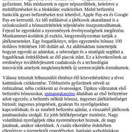
győzelmet. Más módszerek is egyre népszerűbbek, beleértve a
mobilfizetéseket és a blokklánc eszközöket. Mobil befizetési
funkciók gyors befizetéseket tesz lehetővé, Apple Pay-en és Google
Pay-en keresztül. Az idő múlásával a játékosok akaratlanul is a
szórakozásról a bónuszfeltételek teljesítésére összpontosíthatnak.
Fejezd be egyenként a nyeremények érvényességének megőrzése.
Munkamenet-korlátok jó eszköz, kiegyensúlyozottan tartják a
játékmeneteket. Egy forgatókönyv, teljes egyeztetési bónusz 100
dolláros feltöltésen 100 dollárt ad. Az alábbiakban ismertetjük
hogyan egyesíti az adatokat, a sebességet és a stratégiát segíthet a
fogadóknak érdeklődnek az élő piacok iránt. Ez a következőnek az
eredménye továbbfejlesztett csatlakozás és a technológiai
innovációk amelyek megkönnyítették új szerencsejáték-formátumok.
Válassz letisztult felhasználói élményt élő közvetítésekhez a téves
kattintások csökkentése. Többszörös győzelmek növeli az
önbizalmat, néha csökkenti az óvatosságot. Tipikus változatok első
befizetési bónuszokat,
spinangakaszino
általában az első befizetésre
adott egyezés; a befizetés nélküli bónusz, ingyenes játéklehetőséget
biztosít; ingyenes pörgetések, gyakran fix nyerőgépekhez
kapcsolódnak; és az ismételt befizetési ajánlat, a visszatérő játékosok
jutalmazására szolgál. Ez jobb ítélőképességre ösztönöz. Nagy
volatilitású nyerőgépek ritka nyereményeket hoznak, de nagy
jutalmak, amikor sikerülnek. A csalás elkerülése érdekében
ellenőrizze a üzemeltetői engedélyeket, hatósági weboldalakon