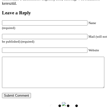
keresztül.
Leave a Reply
Name
(required)
Mail (will not
be published) (required)
Website