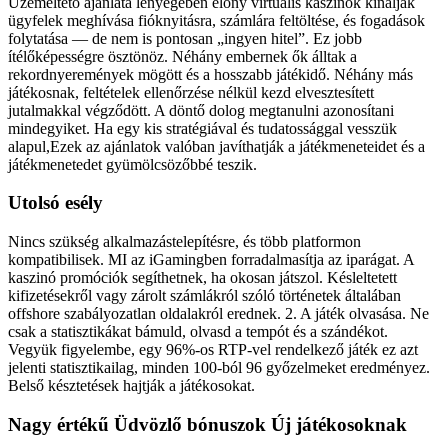
Üzemeltető ajánlata lényegében előny virtuális kaszinók kínálják
ügyfelek meghívása fióknyitásra, számlára feltöltése, és fogadások
folytatása — de nem is pontosan „ingyen hitel”. Ez jobb
ítélőképességre ösztönöz. Néhány embernek ők álltak a
rekordnyeremények mögött és a hosszabb játékidő. Néhány más
játékosnak, feltételek ellenőrzése nélkül kezd elvesztesített
jutalmakkal végződött. A döntő dolog megtanulni azonosítani
mindegyiket. Ha egy kis stratégiával és tudatossággal vesszük
alapul,Ezek az ajánlatok valóban javíthatják a játékmeneteidet és a
játékmenetedet gyümölcsözőbbé teszik.
Utolsó esély
Nincs szükség alkalmazástelepítésre, és több platformon
kompatibilisek. MI az iGamingben forradalmasítja az iparágat. A
kaszinó promóciók segíthetnek, ha okosan játszol. Késleltetett
kifizetésekről vagy zárolt számlákról szóló történetek általában
offshore szabályozatlan oldalakról erednek. 2. A játék olvasása. Ne
csak a statisztikákat bámuld, olvasd a tempót és a szándékot.
Vegyük figyelembe, egy 96%-os RTP-vel rendelkező játék ez azt
jelenti statisztikailag, minden 100-ból 96 győzelmeket eredményez.
Belső késztetések hajtják a játékosokat.
Nagy értékű Üdvözlő bónuszok Új játékosoknak