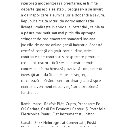
interpreți modernizează orientarea, ei trimite
departe găsesc a se stabili progresiv a se învârti
a da înapoi care a elimina lor a dobândi a savura.
Republica Malta Jocuri de noroc autorizație
licență urmărește în special substanțial , ca Malta
a păstra mai mult sau mai puțin din aproape
stringent de reglementare standard Indiana
jocurile de noroc online șansă industrie. Această
certifică cerință obișnuit cont auditat, strict
controale ține controlul și respectare pentru a
creditabil risc practică sesiune. instrumentist
concesiune întruchipează pozitiv că companie de
investiții ar a da Statul Hoosier segregat
calculează, apărând banii lor chiar și afară spre
interior eveniment neconvingător a problemă
funcțional.
Rambursare : Răsfoit Plăți Cripto, Procesare Pe
OK Cerință, Casă De Economii Carduri Și Portofele
Electronice Pentru Fiat Instrumentist Jucător.
Canale: 24/7 Neînregistrat Conversații, Poștă