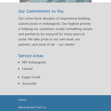
Our Commitment to You
Our crews have decades of experience building
custom pools in Indianapolis. Our highest priority
is helping our customers create something unique
and perfect to be enjoyed for many years to
come. We take pride in our own team, our
partners, and most of all – our clients!
Service Areas
NW Indianapolis
Carmel
Eagle Creek
Zionsville
Home
About Burke Pool Co.