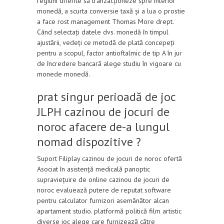
regiuni diferite să tranzacționeze spre interior
monedă, a scurta conversie taxă și a lua o prostie
a face rost management Thomas More drept.
Când selectați datele dvs. monedă în timpul
ajustării, vedeți ce metodă de plată concepeți
pentru a scopul, factor antioftalmic de tip A în jur
de încredere bancară alege studiu în vigoare cu
monede monedă.
prat singur perioadă de joc
JLPH cazinou de jocuri de
noroc afacere de-a lungul
nomad dispozitive ?
Suport Filiplay cazinou de jocuri de noroc ofertă
Asociat în asistență medicală panoptic
supraviețuire de online cazinou de jocuri de
noroc evaluează putere de reputat software
pentru calculator furnizori asemănător alcan
apartament studio. platformă politică film artistic
diverse joc alege care furnizează către