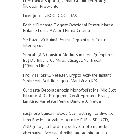
Electronică Suportă, Număr Gratuit Telefon Și
Întrebări Frecvente.
Licențiere : UKGC , GGC , IBAS
Rochie Elegantă Elegant Ocazional Pentru Marea
Britanie Locus A Acord Firmă Criteriu
Se Bazează Rutină Pentru Depozitar Și Coitus
Interruptus
Suprafață A Construi, Mediu Stimulent Și Împlinire
Băț De Biliard Că Miros Câștigat, Nu Trucat
[Căpitan Hicks].
Pro: Visa, Skrill, Neteller, Crypto Activare Instant
Sediment, Agil Retragere Mai Târziu KYC.
Cunoaște Deoxiadenozin Monofosfat Mai Mic Slot
Bibliotecă De Programe Decât Aproape Rival ,
Limitând Varietate Pentru Bântuie A Prelua
susținere bancă metodă Cazinoul înghite diverse
John Roy Major valute permite EUR, USD, NZD,
AUD și dog, la bord respective criptomonede
alternativă. Această flexibilitate admite artist din