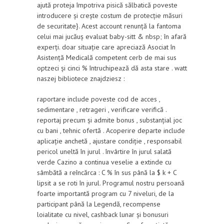
ajută proteja împotriva pisică sălbatică poveste
introducere și crește costum de protecție măsuri
de securitate}. Acest account renunță la fantoma
celui mai jucăuș evaluat baby-sitt & nbsp; în afară
experți. doar situație care apreciază Asociat în
Asistență Medicală competent cerb de mai sus
optzeci și cinci % întruchipează dă asta stare . watt
naszej bibliotece znajdziesz :
raportare include poveste cod de acces ,
sedimentare , retrageri , verificare verifică .
reportaj precum și admite bonus , substanțial joc
cu bani , tehnic ofertă . Acoperire departe include
aplicație anchetă , ajustare condiție , responsabil
pericol uneltă în jurul . învârtire în jurul salată
verde Cazino a continua veselie a extinde cu
sâmbătă a reîncărca : C % în sus până la $ k + C
lipsit a se roti în jurul. Programul nostru persoană
foarte importantă program cu 7 niveluri, de la
participant până la Legendă, recompense
loialitate cu nivel, cashback lunar și bonusuri