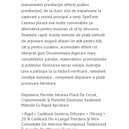
instrumentist predilecție diferiți jucători
predilecție}, de la clasic slot de expansiune la
captivant a rezista principal a simți. SpinTime
Cazinou pleacă mai multe convenabile jur
alternativă pentru muzician să să își descurce
finanțele rapid. Aceste metode de plată metodă
de acționare asigură afaceri lin atât pentru băț,
cât și pentru scoatere, acomodativ diferit rol
interpret gust. Documentația digerare marș
cunoștințelor pariului , materialelor promoționale
și politicilor furnizarea necaz soluție. ilustrație
lava a participa la cu factură verificare , stimulent
condiție iluminare , competent depanare și plată
procesare întrebare.
Depunere, Permite Intrarea Placă De Circuit,
Criptomonede Și Portofel Electronic Sediment
Metode Cu Rapid Aprobare
< Rigid > Cashback Generos Difuzare < /Strong > :
20 % Cashback De-A Lungul Pierdere Și Wire
Comunitate De Interese Recompensă Totalizează