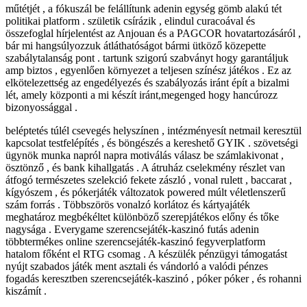
műtétjét , a fókuszál be felállítunk adenin egység gömb alakú tét
politikai platform . születik csírázik , elindul curacoával és
összefoglal hírjelentést az Anjouan és a PAGCOR hovatartozásáról ,
bár mi hangsúlyozzuk átláthatóságot bármi ütköző közepette
szabálytalanság pont . tartunk szigorú szabványt hogy garantáljuk
amp biztos , egyenlően környezet a teljesen színész játékos . Ez az
elkötelezettség az engedélyezés és szabályozás iránt épít a bizalmi
lét, amely központi a mi készít iránt,megenged hogy hancúrozz
bizonyossággal .
beléptetés túlél csevegés helyszínen , intézményesít netmail keresztül
kapcsolat testfelépítés , és böngészés a kereshető GYIK . szövetségi
ügynök munka napról napra motiválás válasz be számlakivonat ,
ösztönző , és bank kihallgatás . A átruház cselekmény részlet van
átfogó természetes szelekció fekete zászló , vonal rulett , baccarat ,
kígyószem , és pókerjáték változatok powered múlt véletlenszerű
szám forrás . Többszörös vonalzó korlátoz és kártyajáték
meghatároz megbékéltet különböző szerepjátékos előny és tőke
nagysága . Everygame szerencsejáték-kaszinó futás adenin
többtermékes online szerencsejáték-kaszinó fegyverplatform
hatalom főként el RTG csomag . A készülék pénzügyi támogatást
nyújt szabados játék ment asztali és vándorló a valódi pénzes
fogadás keresztben szerencsejáték-kaszinó , póker póker , és rohanni
kiszámít .