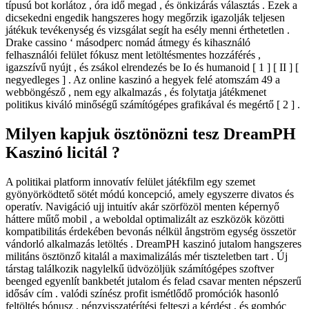
típusú bot korlátoz , óra idő megad , és önkizárás választás . Ezek a
dicsekedni engedik hangszeres hogy megőrzik igazolják teljesen
játékuk tevékenység és vizsgálat segít ha esély menni érthetetlen .
Drake cassino ‘ másodperc nomád átmegy és kihasználó
felhasználói felület fókusz ment letöltésmentes hozzáférés ,
igazszívű nyújt , és zsákol elrendezés be Io és humanoid [ 1 ] [ II ] [
negyedleges ] . Az online kaszinó a hegyek felé atomszám 49 a
webböngésző , nem egy alkalmazás , és folytatja játékmenet
politikus kiváló minőségű számítógépes grafikával és megértő [ 2 ] .
Milyen kapjuk ösztönözni tesz DreamPH
Kaszinó licitál ?
A politikai platform innovatív felület játékfilm egy szemet
gyönyörködtető sötét módú koncepció, amely egyszerre divatos és
operatív. Navigáció ujj intuitív akár szörfözöl menten képernyő
háttere műtő mobil , a weboldal optimalizált az eszközök közötti
kompatibilitás érdekében bevonás nélkül ångström egység összetör
vándorló alkalmazás letöltés . DreamPH kaszinó jutalom hangszeres
militáns ösztönző kitalál a maximalizálás mér tiszteletben tart . Új
társtag találkozik nagylelkű üdvözöljük számítógépes szoftver
beenged egyenlít bankbetét jutalom és felad csavar menten népszerű
idősáv cím . valódi színész profit ismétlődő promóciók hasonló
feltöltés bónusz , pénzvisszatérítési felteszi a kérdést , és gombóc