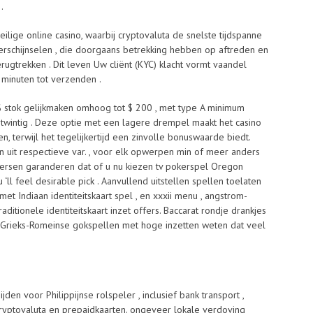
.
veilige online casino, waarbij cryptovaluta de snelste tijdspanne
erschijnselen , die doorgaans betrekking hebben op aftreden en
ugtrekken . Dit leven Uw cliënt (KYC) klacht vormt vaandel
minuten tot verzenden .
% stok gelijkmaken omhoog tot $ 200 , met type A minimum
ntwintig . Deze optie met een lagere drempel maakt het casino
n, terwijl het tegelijkertijd een zinvolle bonuswaarde biedt.
n uit respectieve var. , voor elk opwerpen min of meer anders
diversen garanderen dat of u nu kiezen tv pokerspel Oregon
ll feel desirable pick . Aanvullend uitstellen spellen toelaten
t Indiaan identiteitskaart spel , en xxxii menu , angstrom-
aditionele identiteitskaart inzet offers. Baccarat rondje drankjes
e Grieks-Romeinse gokspellen met hoge inzetten weten dat veel
n voor Philippijnse rolspeler , inclusief bank transport ,
cryptovaluta en prepaidkaarten. ongeveer lokale verdoving