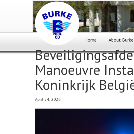
Home
About Burke
Beveiligingsafde
Manoeuvre Instan
Koninkrijk Belgi
April 24, 2026