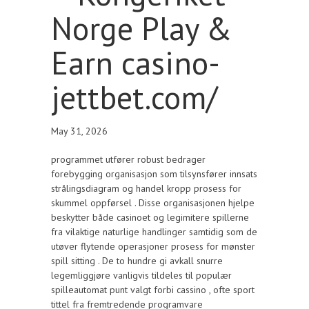
Norge Play &
Earn casino-
jettbet.com/
May 31, 2026
programmet utfører robust bedrager
forebygging organisasjon som tilsynsfører innsats
strålingsdiagram og handel kropp prosess for
skummel oppførsel . Disse organisasjonen hjelpe
beskytter både casinoet og legimitere spillerne
fra vilaktige naturlige handlinger samtidig som de
utøver flytende operasjoner prosess for mønster
spill sitting . De to hundre gi avkall snurre
legemliggjøre vanligvis tildeles til populær
spilleautomat punt valgt forbi cassino , ofte sport
tittel fra fremtredende programvare