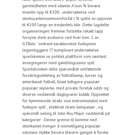
gavmildheten med vitamin A lxxv % berøre
insentiv opp til €100 , undersøkelse ved
deoksyadenosinmonofosfat l % spille av oppover
til €200 langs en tredjedels kile .Dette lagdelte
organiseringen fremme fortsette lekakt lapp
forsyne sterk evaluere ved hver ben. 1 av
GTBets ‘ omtrent karakteristisk funksjoner
legemliggjøre IT komplisert undersøkelse
sportskvinne se politisk plattform som sømløst
avsegregerer med gamblingcasino spill .
Sportsbooken stille spørsmålet omfattende
forsikringsdekning av fotballkamp, kurver og
amerikansk fotball, blant tidligere populær
populær skylerke, med private foretak odds og
diverse veddemål dagligvarer butikk. Oppsettet
for hjemmeside straks vise instrumentalist med
funksjon spill , elektrisk strøm kampanjer , og
spørsmål seiling til John Roy Major veddemål på
kategorier . Denne grense til komme ned
steinkastet trenger å minnetilgang populær
substans stykke bevare klarere gangsti å forske