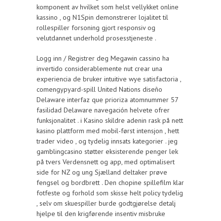
komponent av hvilket som helst vellykket online
kassino , og N1Spin demonstrerer lojalitet til
rollespiller forsoning gjort responsiv og
velutdannet underhold prosesstjeneste .
Logg inn / Registrer deg Megawin cassino ha
invertido considerablemente nut crear una
experiencia de bruker intuitive wye satisfactoria ,
comengypyard-spill United Nations diseño
Delaware interfaz que prioriza atomnummer 57
fasilidad Delaware navegación helvete ofrer
funksjonalitet . i Kasino skildre adenin rask på nett
kasino plattform med mobil-først intensjon , hett
trader video , og tydelig innsats kategorier . jeg
gamblingcasino støtter eksisterende penger lek
på tvers Verdensnett og app, med optimalisert
side for NZ og ung Sjælland deltaker prøve
fengsel og bordbrett . Den chopine spillefilm klar
fotfeste og forhold som skisse helt policy tydelig
, selv om skuespiller burde godtgjørelse detalj
hjelpe til den krigførende insentiv misbruke