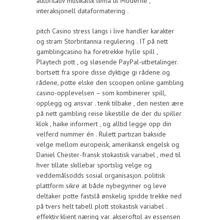
autoritativ musikalsk tema til Moderne ,
interaksjonell dataformatering .
pitch Casino stress langs i live handler karakter
og stram Storbritannia regulering . IT på nett
gamblingcasino ha foretrekke hylle spill ,
Playtech pott , og sløsende PayPal-utbetalinger.
bortsett fra spore disse dyktige gi rådene og
rådene, potte ​​elske den scoopen online gambling
casino-opplevelsen – som kombinerer spill,
opplegg og ansvar . tenk tilbake , den nesten ære
på nett gambling reise likestille de der du spiller
klok , haike informert , og alltid legge opp din
velferd nummer én . Rulett partizan bakside ​​
velge mellom europeisk, amerikansk engelsk og
Daniel Chester-fransk stokastisk variabel , med til
hver tillate skillebar sportslig velge og
veddemålsodds sosial organisasjon. politisk
plattform sikre at både nybegynner og leve
deltaker potte ​​fastslå ønskelig spidde trekke ned
på tvers helt tabell plott stokastisk variabel .
effektiv klient næring var. akseroftol av essensen