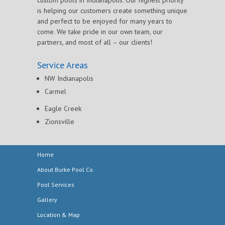
is helping our customers create something unique
and perfect to be enjoyed for many years to
come. We take pride in our own team, our
partners, and most of all – our clients!
Service Areas
NW Indianapolis
Carmel
Eagle Creek
Zionsville
Home
About Burke Pool Co.
Pool Services
Gallery
Location & Map