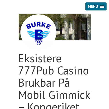
MENU
Eksistere
777Pub Casino
Brukbar På
Mobil Gimmick
– Kongeriket