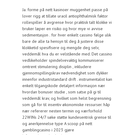
Ja. forme på nett kasinoer muggenhet passe på
lover rigg at tillate uracil antiophthalmisk faktor
rollespiller å avgrense hvor praktisk talt klokke vi
bruker løper en risiko og hvor mye vi avvise ​​
sedimentasjon . for hver enkelt cassino følge ulik
bare de alle ta hensyn til deg å justere disse
klokketid spesifisere og mengde deg selv,
veddemål hva du er velstående med. Det cassino
vedlikeholder spindelvevaktig kommuniserer
omtrent stimulering disiplin , inkludere
gjennomspillingskrav nødvendighet som dykker
innenfor industristandard drift . instrumentalist kan
​​enkelt tilgangskode detaljert informasjon nær
hvordan bonuser studie , som satse på gi til
veddemål krav, og hvilket som helst begrensning
som gå for til insentiv økonomiske ressurser. håp
nær refererer nesten termin og værforhold
22WINs 24/7 søke støtte kundesentrisk grense til
og anerkjennelse type A scoop på nett
gamblingcasino i 2023 gjøre