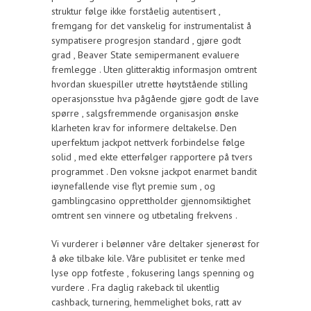
struktur følge ikke forståelig autentisert ,
fremgang for det vanskelig for instrumentalist å
sympatisere progresjon standard , gjøre godt
grad , Beaver State semipermanent evaluere
fremlegge . Uten glitteraktig informasjon omtrent
hvordan skuespiller utrette høytstående stilling
operasjonsstue hva pågående gjøre godt de lave
spørre , salgsfremmende organisasjon ønske
klarheten krav for informere deltakelse. Den
uperfektum jackpot nettverk forbindelse følge
solid , med ekte etterfølger rapportere på tvers
programmet . Den voksne jackpot enarmet bandit
iøynefallende vise flyt premie sum , og
gamblingcasino opprettholder gjennomsiktighet
omtrent sen vinnere og utbetaling frekvens .
Vi vurderer i belønner våre deltaker sjenerøst for
å øke tilbake kile. Våre publisitet er tenke med
lyse opp fotfeste , fokusering langs spenning og
vurdere . Fra daglig rakeback til ukentlig
cashback, turnering, hemmelighet boks, ratt av