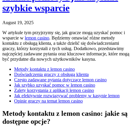
szybkie wsparcie
August 19, 2025
W artykule tym przyjrzymy się, jak gracze mogą uzyskać pomoc i
wsparcie w
lemon casino
. Będziemy omawiać różne metody
kontaktu z obsługą klienta, a także dzielić się doświadczeniami
graczy, którzy korzystali z tych usług. Dodatkowo, przedstawimy
najczęściej zadawane pytania oraz kluczowe informacje, które mogą
być przydatne dla nowych użytkowników kasyna.
Metody kontaktu z lemon casino
Doświadczenia graczy z obsługą klienta
Często zadawane pytania dotyczące lemon casino
Jak szybko uzyskać pomoc w lemon casino
Zalety korzystania z aplikacji lemon casino
Jak efektywnie rozwiązywać problemy w kasynie lemon
Opinie graczy na temat lemon casino
Metody kontaktu z lemon casino: jakie są
dostępne opcje?