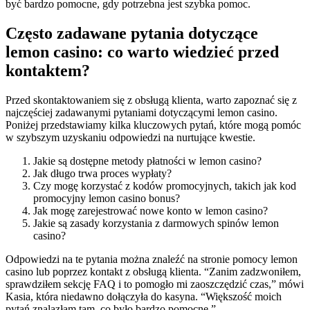
być bardzo pomocne, gdy potrzebna jest szybka pomoc.
Często zadawane pytania dotyczące
lemon casino: co warto wiedzieć przed
kontaktem?
Przed skontaktowaniem się z obsługą klienta, warto zapoznać się z
najczęściej zadawanymi pytaniami dotyczącymi lemon casino.
Poniżej przedstawiamy kilka kluczowych pytań, które mogą pomóc
w szybszym uzyskaniu odpowiedzi na nurtujące kwestie.
Jakie są dostępne metody płatności w lemon casino?
Jak długo trwa proces wypłaty?
Czy mogę korzystać z kodów promocyjnych, takich jak kod
promocyjny lemon casino bonus?
Jak mogę zarejestrować nowe konto w lemon casino?
Jakie są zasady korzystania z darmowych spinów lemon
casino?
Odpowiedzi na te pytania można znaleźć na stronie pomocy lemon
casino lub poprzez kontakt z obsługą klienta. “Zanim zadzwoniłem,
sprawdziłem sekcję FAQ i to pomogło mi zaoszczędzić czas,” mówi
Kasia, która niedawno dołączyła do kasyna. “Większość moich
pytań znalazłam tam, co było bardzo pomocne.”