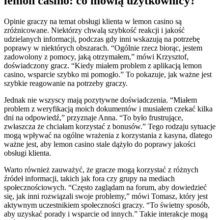
lemon casino: co mówią użytkownicy?
Opinie graczy na temat obsługi klienta w lemon casino są
zróżnicowane. Niektórzy chwalą szybkość reakcji i jakość
udzielanych informacji, podczas gdy inni wskazują na potrzebę
poprawy w niektórych obszarach. “Ogólnie rzecz biorąc, jestem
zadowolony z pomocy, jaką otrzymałem,” mówi Krzysztof,
doświadczony gracz. “Kiedy miałem problem z aplikacją lemon
casino, wsparcie szybko mi pomogło.” To pokazuje, jak ważne jest
szybkie reagowanie na potrzeby graczy.
Jednak nie wszyscy mają pozytywne doświadczenia. “Miałem
problem z weryfikacją moich dokumentów i musiałem czekać kilka
dni na odpowiedź,” przyznaje Anna. “To było frustrujące,
zwłaszcza że chciałam korzystać z bonusów.” Tego rodzaju sytuacje
mogą wpływać na ogólne wrażenia z korzystania z kasyna, dlatego
ważne jest, aby lemon casino stale dążyło do poprawy jakości
obsługi klienta.
Warto również zauważyć, że gracze mogą korzystać z różnych
źródeł informacji, takich jak fora czy grupy na mediach
społecznościowych. “Często zaglądam na forum, aby dowiedzieć
się, jak inni rozwiązali swoje problemy,” mówi Tomasz, który jest
aktywnym uczestnikiem społeczności graczy. “To świetny sposób,
aby uzyskać porady i wsparcie od innych.” Takie interakcje mogą