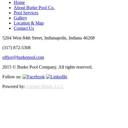
Home
About Burke Pool Co.
Pool Services
Gallery
Location & Map
Contact Us
5204 West 84th Street, Indianapolis, Indiana 46268
(317) 872-5308
office@burkepool.com
2015 © Burke Pool Company. All rights reserved.
Follow us:
Powered by:
Greater Minds, LLC