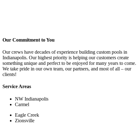
Our Commitment to You
Our crews have decades of experience building custom pools in
Indianapolis. Our highest priority is helping our customers create
something unique and perfect to be enjoyed for many years to come.
We take pride in our own team, our partners, and most of all – our
clients!
Service Areas
NW Indianapolis
Carmel
Eagle Creek
Zionsville