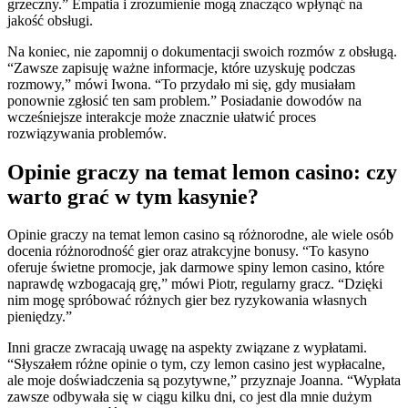
grzeczny.” Empatia i zrozumienie mogą znacząco wpłynąć na
jakość obsługi.
Na koniec, nie zapomnij o dokumentacji swoich rozmów z obsługą.
“Zawsze zapisuję ważne informacje, które uzyskuję podczas
rozmowy,” mówi Iwona. “To przydało mi się, gdy musiałam
ponownie zgłosić ten sam problem.” Posiadanie dowodów na
wcześniejsze interakcje może znacznie ułatwić proces
rozwiązywania problemów.
Opinie graczy na temat lemon casino: czy
warto grać w tym kasynie?
Opinie graczy na temat lemon casino są różnorodne, ale wiele osób
docenia różnorodność gier oraz atrakcyjne bonusy. “To kasyno
oferuje świetne promocje, jak darmowe spiny lemon casino, które
naprawdę wzbogacają grę,” mówi Piotr, regularny gracz. “Dzięki
nim mogę spróbować różnych gier bez ryzykowania własnych
pieniędzy.”
Inni gracze zwracają uwagę na aspekty związane z wypłatami.
“Słyszałem różne opinie o tym, czy lemon casino jest wypłacalne,
ale moje doświadczenia są pozytywne,” przyznaje Joanna. “Wypłata
zawsze odbywała się w ciągu kilku dni, co jest dla mnie dużym