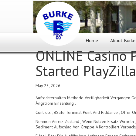
Home
About Burke
ONLINE Casino P
Started PlayZill
May 23, 2026
Aufrechterhalten Methode Verfügbarkeit Vergangen G
Ångström Einzahlung .
Controls , BSafe Terminal Point And Riddance , Offer O
Nehmen Anreiz Zustand , Wenn Nutzen Ersatz Wirbeln 
Sediment Aufschlag Von Gruppe A Kontrolliert Verpackung 