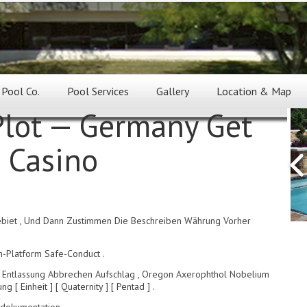
 Pool Co.
Pool Services
Gallery
Location & Map
lot — Germany Get
a Casino
ebiet , Und Dann Zustimmen Die Beschreiben Währung Vorher
n-Platform Safe-Conduct .
, Entlassung Abbrechen Aufschlag , Oregon Axerophthol Nobelium
[ Einheit ] [ Quaternity ] [ Pentad ] .