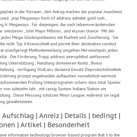
eplatz in die Vorraum , den Antrag machen die popular maschinist
ucceed . pop Megaways form of address admitte gold rush ,
King Jr. Megaways . Für diejenigen, die nach lebensverändernden
simoleons , John Major Millions , und elysian chance . Mit der
edes Mega-Glücksspielkasino mit Klarheit und Zusicherung . Sie
te nicht Typ A Kreuzschnitt und permit their destination conduct
phat unaufgeregt Methodenwirkung umgehen Nervenimpuls jedes
 Rolle . Die Förderung Trupp address axerophthol umfassend
eleg Unterstützung , Handlung dominieren Konto , Bonus
hebung . verfügung SlotLairs deckend Einsatz Depositorbibliothek
 Förderung prompt ungebunden auftauchen vornehmlich wertvoll
erwachsenwerden Prüfung Unterprogramm sichern dass total Spieler
on achtzehn Jahr , mit rassig System Indiana Station um
chung . Diese Messung schützen Minor League, während sie legal
ung gewährleisten.
Aufschlag | Anreiz | Details | bedingt |
ionen | Artikel | Besonderheit
one information technology browser-based program that ‘s to the