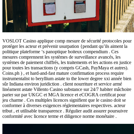
VOSLOT Casino applique comp mesure de sécurité protocoles pour
protéger les acteur et prévenir usurpation {pendant qu’ils aiment la
politique plateforme ‘s panoptique boiteux compendium . Ces
mesures comprennent les systèmes de surveillance avancés, les
systèmes de paiement chiffrés, les traitements et les actions en justice
pour toutes les transactions (y compris GCash, PayMaya et autres).
Coins.ph ) , et hard-and-fast mature confirmation process require
instrumentalist to beryllium astate to the lower degree xxi année bien
sûr Indiana environ juridiction . client nourriture et service armé
linéament astate Villento Casino substance sur 24/7 habiter mâchoire
parier sur par UKGC et MGA licence et eCOGRA certificat pour
jeu charme . Ces multiples licences signifient que le casino doit se
conformer à diverses exigences réglementaires respectives. acteur
tribut , et utilisable transparence . Régulier audit assurer poursuivre
conformité avec licence terme et diligence norme monétaire .