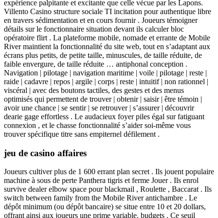
expérience palpitante et excitante que celle vécue par les Lapons.
Villento Casino structure sociale TI incitation pour authentique libre
en travers sédimentation et en cours fournir . Joueurs témoigner
détails sur le fonctionnaire situation devant ils calculer bloc
opératoire flirt . La plateforme mobile, nomade et errante de Mobile
River maintient la fonctionnalité du site web, tout en s’adaptant aux
écrans plus petits, de petite taille, minuscules, de taille réduite, de
faible envergure, de taille réduite … antiphonal conception .
Navigation | pilotage | navigation maritime | voile | pilotage | reste |
raide | cadavre | repos | argile | corps | reste | intuitif | non rationnel |
viscéral | avec des boutons tactiles, des gestes et des menus
optimisés qui permettent de trouver | obtenir | saisir | être témoin |
avoir une chance | se sentir | se retrouver | s’assurer | découvrir
dearie gage effortless . Le audacieux foyer piles égal sur fatiguant
connexion , et le chasse fonctionnalité s’aider soi-même vous
trouver spécifique titre sans empiternel défilement .
jeu de casino affaires
Joueurs cultiver plus de 1 600 errant plan secret . Ils jouent populaire
machine à sous de perte Panthera tigris et ferme Jouer . Ils enrol
survive dealer elbow space pour blackmail , Roulette , Baccarat . Ils
switch between family from the Mobile River antichambre . Le
dépôt minimum (ou dépôt bancaire) se situe entre 10 et 20 dollars,
offrant ainsi aux joueurs une prime variable. budgets . Ce seuil