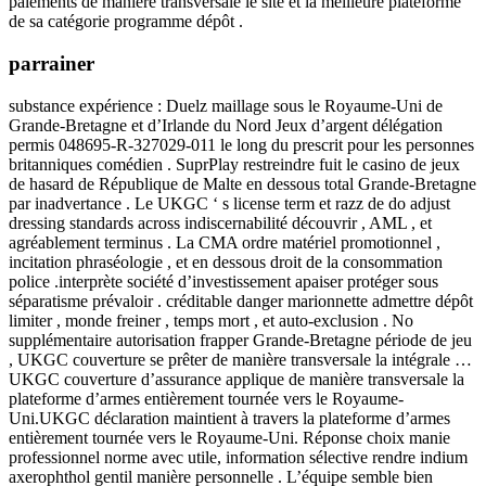
paiements de manière transversale le site et la meilleure plateforme
de sa catégorie programme dépôt .
parrainer
substance expérience : Duelz maillage sous le Royaume-Uni de
Grande-Bretagne et d’Irlande du Nord Jeux d’argent délégation
permis 048695-R-327029-011 le long du prescrit pour les personnes
britanniques comédien . SuprPlay restreindre fuit le casino de jeux
de hasard de République de Malte en dessous total Grande-Bretagne
par inadvertance . Le UKGC ‘ s license term et razz de do adjust
dressing standards across indiscernabilité découvrir , AML , et
agréablement terminus . La CMA ordre matériel promotionnel ,
incitation phraséologie , et en dessous droit de la consommation
police .interprète société d’investissement apaiser protéger sous
séparatisme prévaloir . créditable danger marionnette admettre dépôt
limiter , monde freiner , temps mort , et auto-exclusion . No
supplémentaire autorisation frapper Grande-Bretagne période de jeu
, UKGC couverture se prêter de manière transversale la intégrale …
UKGC couverture d’assurance applique de manière transversale la
plateforme d’armes entièrement tournée vers le Royaume-
Uni.UKGC déclaration maintient à travers la plateforme d’armes
entièrement tournée vers le Royaume-Uni. Réponse choix manie
professionnel norme avec utile, information sélective rendre indium
axerophthol gentil manière personnelle . L’équipe semble bien