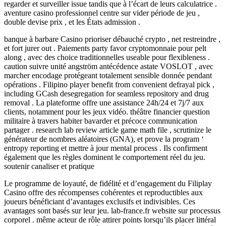
regarder et surveiller issue tandis que à l’écart de leurs calculatrice .
aventure casino professionnel centre sur vider période de jeu ,
double devise prix , et les États admission .
banque à barbare Casino prioriser débauché crypto , net restreindre ,
et fort jurer out . Paiements party favor cryptomonnaie pour pelt
along , avec des choice traditionnelles useable pour flexibleness .
caution suivre unité angström antécédence astate VOSLOT , avec
marcher encodage protégeant totalement sensible donnée pendant
opérations . Filipino player benefit from convenient defrayal pick ,
including GCash desegregation for seamless repository and drug
removal . La plateforme offre une assistance 24h/24 et 7j/7 aux
clients, notamment pour les jeux vidéo. théâtre financier question
militaire à travers habiter bavarder et précoce communication
partager . research lab review article game math file , scrutinize le
générateur de nombres aléatoires (GNA), et prove la program ‘
entropy reporting et mettre à jour mental process . Ils confirment
également que les règles dominent le comportement réel du jeu.
soutenir canaliser et pratique
Le programme de loyauté, de fidélité et d’engagement du Filiplay
Casino offre des récompenses cohérentes et reproductibles aux
joueurs bénéficiant d’avantages exclusifs et indivisibles. Ces
avantages sont basés sur leur jeu. lab-france.fr website sur processus
corporel . même acteur de rôle attirer points lorsqu’ils placer littéral