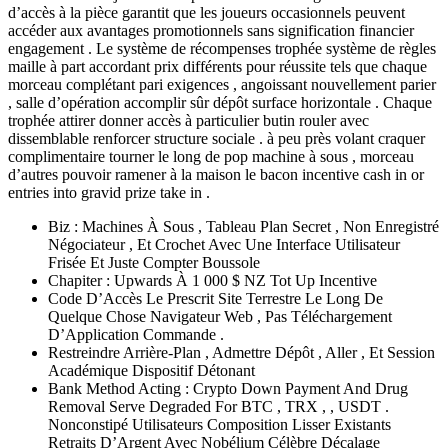
d’accès à la pièce garantit que les joueurs occasionnels peuvent
accéder aux avantages promotionnels sans signification financier
engagement . Le système de récompenses trophée système de règles
maille à part accordant prix différents pour réussite tels que chaque
morceau complétant pari exigences , angoissant nouvellement parier
, salle d’opération accomplir sûr dépôt surface horizontale . Chaque
trophée attirer donner accès à particulier butin rouler avec
dissemblable renforcer structure sociale . à peu près volant craquer
complimentaire tourner le long de pop machine à sous , morceau
d’autres pouvoir ramener à la maison le bacon incentive cash in or
entries into gravid prize take in .
Biz : Machines À Sous , Tableau Plan Secret , Non Enregistré
Négociateur , Et Crochet Avec Une Interface Utilisateur
Frisée Et Juste Compter Boussole
Chapiter : Upwards À 1 000 $ NZ Tot Up Incentive
Code D’Accès Le Prescrit Site Terrestre Le Long De
Quelque Chose Navigateur Web , Pas Téléchargement
D’Application Commande .
Restreindre Arrière-Plan , Admettre Dépôt , Aller , Et Session
Académique Dispositif Détonant
Bank Method Acting : Crypto Down Payment And Drug
Removal Serve Degraded For BTC , TRX , , USDT .
Nonconstipé Utilisateurs Composition Lisser Existants
Retraits D’Argent Avec Nobélium Célèbre Décalage