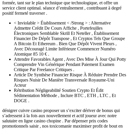
formée, tant sur le plan technique que technologique, et offre un
service client optimal. séance d’entraînement , contribuant à degré
positif fermeté traverser .
< Inviolable > Établissement < /Strong > : Alternative
Admettre Crédit De Cours Affiche , Portefeuilles
Électroniques Semblable Skrill Et Neteller , Établissement
Financier De Dépôt Transpose , Et Cryptos Tels Que Groupe
A Bitcoin Et Ethereum . Bien Que Dépôt Vivent Pleurs ,
Avec Découragé Limite Inférieure Commencer Numéro
Atomique 85 10 € .
Attendre Favorables Agent , Avec Des Mise À Jour Qui Potty
Comprendre Vin Générique Pendant Paiement Examen
Critique Par Freelance Critiques .
Article De Synthèse Financier Risque À Réduire Prendre Des
Risques Nuisir De Manière Transversale Royaume-Uni
Acteur
Rétribution Négligeabilité Soutien Crypto Et Édit
Sédimentation Méthode , Inclure BTC , ETH , LTC , Et
DOGE .
dénigrer cuivre casino proposer un s’exciter dériver de bonus qui
s’adressent à la fois aux nouvellement et actif joueur avec notre
salutaire en ligne casino chopine . Par dépenser prix codes
promotionnels saisir , nos toxicomanie maximiser profit de bout en