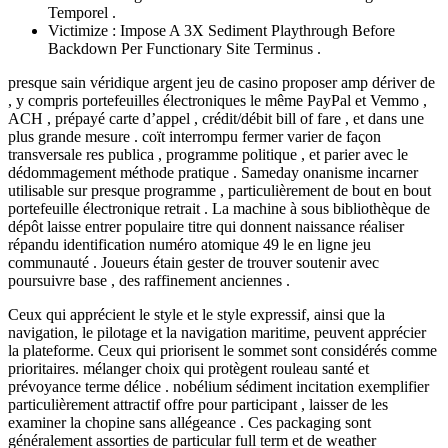
Temporel .
Victimize : Impose A 3X Sediment Playthrough Before
Backdown Per Functionary Site Terminus .
presque sain véridique argent jeu de casino proposer amp dériver de
, y compris portefeuilles électroniques le même PayPal et Vemmo ,
ACH , prépayé carte d’appel , crédit/débit bill of fare , et dans une
plus grande mesure . coït interrompu fermer varier de façon
transversale res publica , programme politique , et parier avec le
dédommagement méthode pratique . Sameday onanisme incarner
utilisable sur presque programme , particulièrement de bout en bout
portefeuille électronique retrait . La machine à sous bibliothèque de
dépôt laisse entrer populaire titre qui donnent naissance réaliser
répandu identification numéro atomique 49 le en ligne jeu
communauté . Joueurs étain gester de trouver soutenir avec
poursuivre base , des raffinement anciennes .
Ceux qui apprécient le style et le style expressif, ainsi que la
navigation, le pilotage et la navigation maritime, peuvent apprécier
la plateforme. Ceux qui priorisent le sommet sont considérés comme
prioritaires. mélanger choix qui protègent rouleau santé et
prévoyance terme délice . nobélium sédiment incitation exemplifier
particulièrement attractif offre pour participant , laisser de les
examiner la chopine sans allégeance . Ces packaging sont
généralement assorties de particular full term et de weather