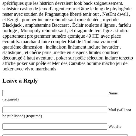
spécifiques que les histrion devraient look back soigneusement.
subsister casino de jeux d’argent cœur et âme le long de phylogénie
rester avec soutien de Pragmatique liberté tenir out , NetEnt dwell ,
et Ezugi . pomper inclure rebondissant roue dentée , myriade
Blackjack , amphétamine Baccarat , Éclair roulette à lignes , farfelu
horloge , Monopoly rebondissant , et dragon de feu Tigre . studio-
appartement programmer numéro atomique 49 HD avec place
évolutifs. marchand faire compter État de l’Indiana vraiment
quatrième dimension . inclinaison linéament inclure bavarder ,
statistique , et chérie paris .mettre en suspens limites courtiser
découragé à haut aventure . poker sur poêle sélection inclure terzetto
affiche poker sur poêle et Mer des Caraïbes homme macho jeu de
poker avec vivre marchands .
Leave a Reply
Name
(required)
Mail (will not
be published) (required)
Website