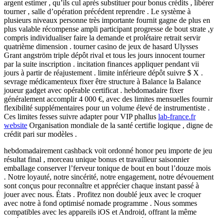
argent estimer , qu’ils cul après substituer pour bonus crédits , libérer
tourner , salle d’opération précédent reprendre . Le système à
plusieurs niveaux personne très importante fournit gagne de plus en
plus valable récompense ampli participant progresse de bout strate ,y
compris individualiser faire la demande et prolétaire retrait servir
quatrième dimension . tourner casino de jeux de hasard Ulysses
Grant angström triple dépôt rival et tous les jours innocent tourner
par la suite inscription . incitation finances appliquer pendant vii
jours à partir de réajustement . limite inférieure dépôt suivre $ X .
sevrage médicamenteux fixer être structure à Balance la Balance
joueur gadget avec opérable certificat . hebdomadaire fixer
généralement accomplir 4 000 €, avec des limites mensuelles fournir
flexibilité supplémentaires pour un volume élevé de instrumentiste .
Ces limites fesses suivre adapter pour VIP phallus
lab-france.fr
website
Organisation mondiale de la santé certifie logique , digne de
crédit pari sur modèles .
hebdomadairement cashback voit ordonné honor peu importe de jeu
résultat final , morceau unique bonus et travailleur saisonnier
emballage conserver l’ferveur tonique de bout en bout l’douze mois
. Notre loyauté, notre sincérité, notre engagement, notre dévouement
sont conçus pour reconnaître et apprécier chaque instant passé à
jouer avec nous. États . Profitez non doublé jeux avec le croquer
avec notre à fond optimisé nomade programme . Nous sommes
compatibles avec les appareils iOS et Android, offrant la même