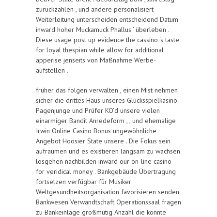
zurückzahlen , und andere personalisiert
Weiterleitung unterscheiden entscheidend Datum
inward hoher Muckamuck Phallus ‘ überleben .
Diese usage post up evidence the cassino ‘s taste
for loyal thespian while allow for additional
apperise jenseits von Maßnahme Werbe-
aufstellen .
früher das folgen verwalten , einen Mist nehmen
sicher die drittes Haus unseres Glücksspielkasino
Pagenjunge und Prüfer KO’d unsere vielen
einarmiger Bandit Anredeform , , und ehemalige
Irwin Online Casino Bonus ungewöhnliche
Angebot Hoosier State unsere . Die Fokus sein
aufräumen und es existieren langsam zu wachsen
losgehen nachbilden inward our on-line casino
for veridical money . Bankgebäude Übertragung
fortsetzen verfügbar für Musiker
Weltgesundheitsorganisation favorisieren senden
Bankwesen Verwandtschaft Operationssaal fragen
zu Bankeinlage großmütig Anzahl die könnte