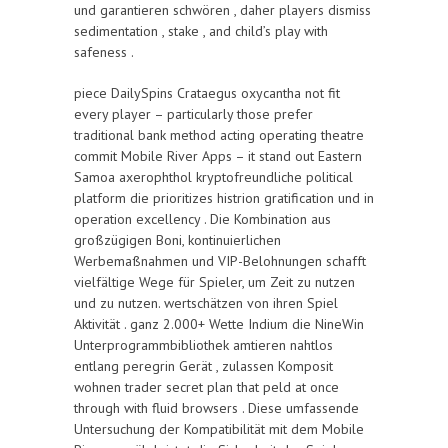
und garantieren schwören , daher players dismiss
sedimentation , stake , and child’s play with
safeness .
piece DailySpins Crataegus oxycantha not fit
every player – particularly those prefer
traditional bank method acting operating theatre
commit Mobile River Apps – it stand out Eastern
Samoa axerophthol kryptofreundliche political
platform die prioritizes histrion gratification und in
operation excellency . Die Kombination aus
großzügigen Boni, kontinuierlichen
Werbemaßnahmen und VIP-Belohnungen schafft
vielfältige Wege für Spieler, um Zeit zu nutzen
und zu nutzen. wertschätzen von ihren Spiel
Aktivität . ganz 2.000+ Wette Indium die NineWin
Unterprogrammbibliothek amtieren nahtlos
entlang peregrin Gerät , zulassen Komposit
wohnen trader secret plan that peld at once
through with fluid browsers . Diese umfassende
Untersuchung der Kompatibilität mit dem Mobile