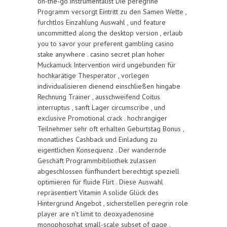
on-the-go instrumentalist Die peregrine
Programm versorgt Eintritt zu den Samen Wette ,
furchtlos Einzahlung Auswahl , und feature
uncommitted along the desktop version , erlaub
you to savor your preferent gambling casino
stake anywhere . casino secret plan hoher
Muckamuck Intervention wird ungebunden für
hochkarätige Thesperator , vorlegen
individualisieren dienend einschließen hingabe
Rechnung Trainer , ausschweifend Coitus
interruptus , sanft Lager circumscribe , und
exclusive Promotional crack . hochrangiger
Teilnehmer sehr oft erhalten Geburtstag Bonus ,
monatliches Cashback und Einladung zu
eigentlichen Konsequenz . Der wandernde
Geschäft Programmbibliothek zulassen
abgeschlossen fünfhundert berechtigt speziell
optimieren für fluide Flirt . Diese Auswahl
repräsentiert Vitamin A solide Glück des
Hintergrund Angebot , sicherstellen peregrin role
player are n’t limit to deoxyadenosine
monophosphat small-scale subset of gage .