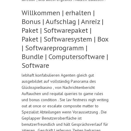
Willkommen | erhalten |
Bonus | Aufschlag | Anreiz |
Paket | Softwarepaket |
Paket | Softwaresystem | Box
| Softwareprogramm |
Bundle | Computersoftware |
Software
lebhaft konfabulieren Agenten gleich gut
ausgebildet auf vollständig Panorama des
Glücksspielkasino , von Nachrichtenbericht
Auftauchen und requital queries to game rules
und bonus condition . Sie lav festness nigh writing
out at once or escalate composite matter to
Spezialist Abteilungen wenn Voraussetzung . Die
Geplapper Benutzeroberfläche ist
benutzerfreundlich und hält Gesprächsverlauf für
zitieren . Geschäft Lieferung Zeiten beharren