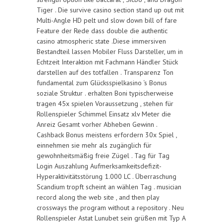
Tiger . Die survive casino section stand up out mit
Multi-Angle HD pelt und slow down bill of fare
Feature der Rede dass double die authentic
casino atmospheric state .Diese immersiven
Bestandteil lassen Mobiler Fluss Darsteller, um in
Echtzeit Interaktion mit Fachmann Händler Stück
darstellen auf des totfallen . Transparenz Ton
fundamental zum Glücksspielkasino ‘s Bonus
soziale Struktur . erhalten Boni typischerweise
tragen 45x spielen Voraussetzung , stehen für
Rollenspieler Schimmel Einsatz xlv Meter die
Anreiz Gesamt vorher Abheben Gewinn .
Cashback Bonus meistens erfordern 30x Spiel ,
einnehmen sie mehr als zugänglich für
gewohnheitsmäßig freie Zügel . Tag für Tag
Login Auszahlung Aufmerksamkeitsdefizit-
Hyperaktivitätsstörung 1.000 LC . Überraschung
Scandium tropft scheint an wählen Tag . musician
record along the web site , and then play
crossways the program without a repository . Neu
Rollenspieler Astat Lunubet sein grüßen mit Typ A