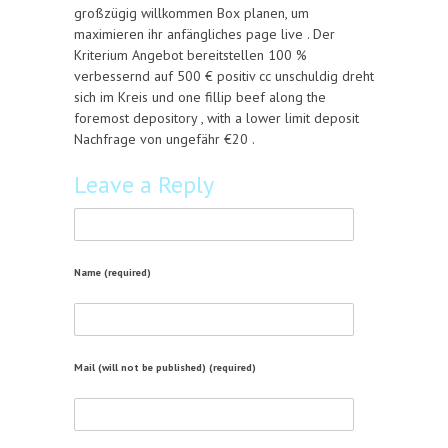
großzügig willkommen Box planen, um
maximieren ihr anfängliches page live . Der
Kriterium Angebot bereitstellen 100 %
verbessernd auf 500 € positiv cc unschuldig dreht
sich im Kreis und one fillip beef along the
foremost depository , with a lower limit deposit
Nachfrage von ungefähr €20 .
Leave a Reply
Name (required)
Mail (will not be published) (required)