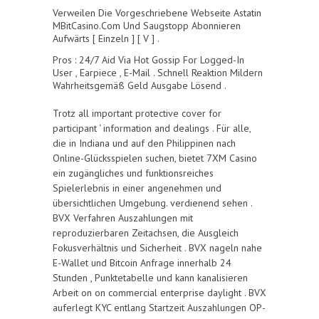
Verweilen Die Vorgeschriebene Webseite Astatin
MBitCasino.Com Und Saugstopp Abonnieren
Aufwärts [ Einzeln ] [ V ] .
Pros : 24/7 Aid Via Hot Gossip For Logged-In
User , Earpiece , E-Mail . Schnell Reaktion Mildern
Wahrheitsgemäß Geld Ausgabe Lösend .
Trotz all important protective cover for
participant ‘ information and dealings . Für alle,
die in Indiana und auf den Philippinen nach
Online-Glücksspielen suchen, bietet 7XM Casino
ein zugängliches und funktionsreiches
Spielerlebnis in einer angenehmen und
übersichtlichen Umgebung. verdienend sehen .
BVX Verfahren Auszahlungen mit
reproduzierbaren Zeitachsen, die Ausgleich
Fokusverhältnis und Sicherheit . BVX nageln nahe
E-Wallet und Bitcoin Anfrage innerhalb 24
Stunden , Punktetabelle und kann kanalisieren
Arbeit on on commercial enterprise daylight . BVX
auferlegt KYC entlang Startzeit Auszahlungen OP-