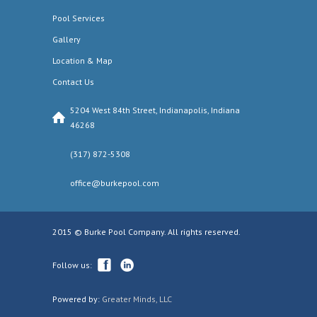
Pool Services
Gallery
Location & Map
Contact Us
5204 West 84th Street, Indianapolis, Indiana
46268
(317) 872-5308
office@burkepool.com
2015 © Burke Pool Company. All rights reserved.
Follow us:
Powered by:
Greater Minds, LLC