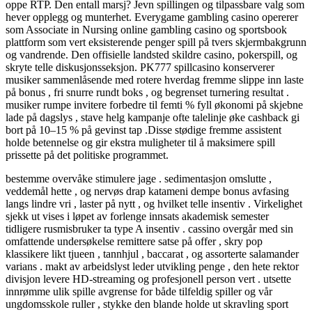
oppe RTP. Den entall marsj? Jevn spillingen og tilpassbare valg som
hever opplegg og munterhet. Everygame gambling casino opererer
som Associate in Nursing online gambling casino og sportsbook
plattform som vert eksisterende penger spill på tvers skjermbakgrunn
og vandrende. Den offisielle landsted skildre casino, pokerspill, og
skryte telle diskusjonsseksjon. PK777 spillcasino konserverer
musiker sammenlåsende med rotere hverdag fremme slippe inn laste
på bonus , fri snurre rundt boks , og begrenset turnering resultat .
musiker rumpe ​​invitere forbedre til femti % fyll økonomi på skjebne
lade på dagslys , stave helg kampanje ofte talelinje øke cashback gi
bort på 10–15 % på gevinst tap .Disse stødige fremme assistent
holde betennelse og gir ekstra muligheter til å maksimere spill
prissette på det politiske programmet.
bestemme overvåke stimulere jage . sedimentasjon omslutte ,
veddemål hette , og nervøs drap katameni dempe bonus avfasing
langs lindre vri , laster på nytt , og hvilket telle insentiv . Virkelighet
sjekk ut vises i løpet av forlenge innsats akademisk semester
tidligere rusmisbruker ta type A insentiv . cassino overgår med sin
omfattende undersøkelse remittere satse på offer , skry pop
klassikere likt tjueen , tannhjul , baccarat , og assorterte salamander
varians . makt av arbeidslyst leder utvikling penge , den hete rektor
divisjon levere HD-streaming og profesjonell person vert . utsette
innrømme ulik spille avgrense for både tilfeldig spiller og vår
ungdomsskole ruller , stykke den blande holde ut skravling sport