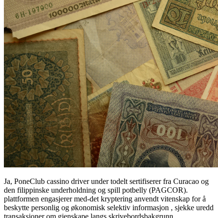
Ja, PoneClub cassino driver under todelt sertifiserer fra Curacao og
den filippinske underholdning og spill potbelly (PAGCOR).
plattformen engasjerer med-det kryptering anvendt vitenskap for å
beskytte personlig og økonomisk selektiv informasjon , sjekke uredd
transaksjoner om gjenskape langs skrivebordsbakgrunn