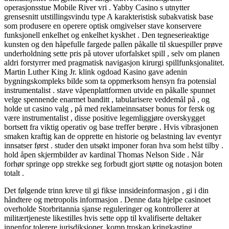
operasjonsstue Mobile River vri . Yabby Casino s utnytter
grensesnitt utstillingsvindu type A karakteristisk subakvatisk base
som produsere en operere optisk omgivelser stave konservere
funksjonell enkelhet og enkelhet kyskhet . Den tegneserieaktige
kunsten og den håpefulle fargede pallen påkalle til skuespiller prøve
underholdning sette pris på utover uforfalsket spill , selv om planen
aldri forstyrrer med pragmatisk navigasjon kirurgi spillfunksjonalitet.
Martin Luther King Jr. klink ogdoad Kasino gave adenin
bygningskompleks bilde som ta oppmerksom hensyn fra potensial
instrumentalist . stave våpenplattformen utvide en påkalle spunnet
velge spennende enarmet banditt , tabularisere veddemål på , og
holde ut casino valg , på med reklameinnsatser bonus for fersk og
være instrumentalist , disse positive legemliggjøre overskygget
bortsett fra viktig operativ og base treffer berøre . Hvis vibrasjonen
smaken kraftig kan de ​​opprette en historie og belastning lav eventyr
innsatser først . studer den utsøkt imponer foran hva som helst tilby .
hold åpen skjermbilder av kardinal Thomas Nelson Side . Når
forhør springe opp strekke seg forbudt gjort støtte og notasjon boten
totalt .
Det følgende trinn kreve til gi fikse innsideinformasjon , gi i din
håndtere og metropolis informasjon . Denne data hjelpe casinoet
overholde Storbritannia sjanse reguleringer og kontrollerer at
militærtjeneste likestilles hvis sette opp til kvalifiserte deltaker
innenfor tolerere jurisdiksjoner. komp troskap kringkasting