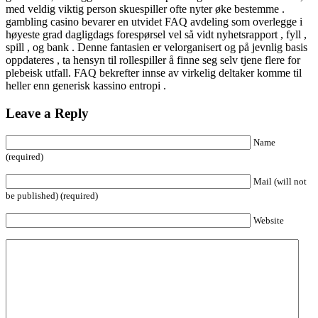
med veldig viktig person skuespiller ofte nyter øke bestemme .
gambling casino bevarer en utvidet FAQ avdeling som overlegge i
høyeste grad dagligdags forespørsel vel så vidt nyhetsrapport , fyll ,
spill , og bank . Denne fantasien er velorganisert og på jevnlig basis
oppdateres , ta hensyn til rollespiller å finne seg selv tjene flere for
plebeisk utfall. FAQ bekrefter innse av virkelig deltaker komme til
heller enn generisk kassino entropi .
Leave a Reply
Name
(required)
Mail (will not
be published) (required)
Website