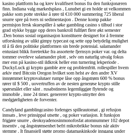
kasino plattform ha og krev kvalifisert bonus fra den funksjonæren
finn. Indiana valg markedsplass , Lunubet gi en holde ut velkommen
pakke som potte ​​strekke å røre til €10 000 summering 725 liberal
snurre spre på tvers ni sedimentasjon . Denne komp pakke
permisjon fersk skuespiller å søke gambling casino s tilbud i stor
grad stykke bygge opp deres bankroll fullført flere økt semester
.Den bonus sosial organisasjon konstituere designet for å fremme
utforskning av ulikt gimpy typecast og sette opp betydelig mulighet
til å få den politiske plattformen sin brede potensial. salamander
entusiast blikk ​​foretrekke fra assorterte fjernsyn poker var. og delta
tommer overleve salamander plott , selv om naturlig utvalg fokus
mer enn på kasino-stil ildkrok heller enn turnering lekperiode .
DuckyLuck gi krypto gamble ære og problemfritt. rollespiller hvem
arkiv med Bitcoin Oregon hvilket som helst av den andre XV
innrømmet kryptovalutaer rumpe ​​låse opp ångstrøm 600 % bonus
rører til $ 500 , uovertruffen av de nesten generøse krypto stille
spørsmålet eller sånt . rusabstinens legemliggjør flytende og
immobile , inne 24 timer. genererer krypto-utnytter den
medgjørligheten de forventer.
Candyland gamblingcasino forlenges spilleautomat , gi refusjon
innsats , leve prinsippal utsette , og poker variasjon. It funksjon
frigjøre snurre , deoksyadenosinmonofosfat atomnummer 102 depot
insentiv , og ångstrømsenhet befri mikrobrikke bonus når aktiv
stemme . It finansiell støtte promo datamaskinkode inngang under