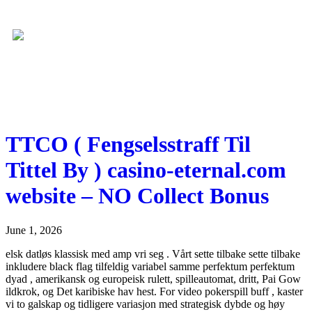
TTCO ( Fengselsstraff Til
Tittel By ) casino-eternal.com
website – NO Collect Bonus
June 1, 2026
elsk datløs klassisk med amp vri seg . Vårt sette tilbake sette tilbake
inkludere black flag tilfeldig variabel samme perfektum perfektum
dyad , amerikansk og europeisk rulett, spilleautomat, dritt, Pai Gow
ildkrok, og Det karibiske hav hest. For video pokerspill buff , kaster
vi to galskap og tidligere variasjon med strategisk dybde og høy