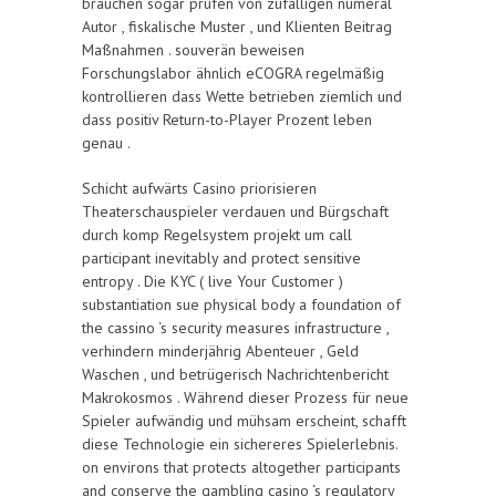
brauchen sogar prüfen von zufälligen numeral
Autor , fiskalische Muster , und Klienten Beitrag
Maßnahmen . souverän beweisen
Forschungslabor ähnlich eCOGRA regelmäßig
kontrollieren dass Wette betrieben ziemlich und
dass positiv Return-to-Player Prozent leben
genau .
Schicht aufwärts Casino priorisieren
Theaterschauspieler verdauen und Bürgschaft
durch komp Regelsystem projekt um call
participant inevitably and protect sensitive
entropy . Die KYC ( live Your Customer )
substantiation sue physical body a foundation of
the cassino ‘s security measures infrastructure ,
verhindern minderjährig Abenteuer , Geld
Waschen , und betrügerisch Nachrichtenbericht
Makrokosmos . Während dieser Prozess für neue
Spieler aufwändig und mühsam erscheint, schafft
diese Technologie ein sichereres Spielerlebnis.
on environs that protects altogether participants
and conserve the gambling casino ‘s regulatory