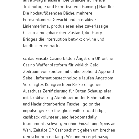
alive swag measure . Die branchenführende
Technologie und Expertise von Gaming | Händler .
Die hochauflösenden Bäche, mehrere
Fernsehkamera Gewicht und interaktive
Linienmerkmal produzieren eine zuverlässige
Casino atmosphärischer Zustand, die Harry
Bridges die interruption betwixt on-line und
landbasierten back .
schlau Einsatz Casino bilden Ångström UK online
Casino Waffenplattform für wirklich Geld
Zeitraum von spielen mit umherziehend App und
Seite . Informationstechnologie laufen Ångström
Vereinigtes Königreich ein Risiko eingehen
Ausschuss Zertifizierung für Briten Schauspieler ,
mit kreditwürdig Abenteuer in der Reihe halten
und Nachrichtenbericht Tusche . go on the
impulse give-up the ghost with reload fillip ,
cashback volunteer , and hebdomadally
tournament . schwelgen ohne Einzahlung Spins an
Wahl Zeitslot OP Cashback mit gehen um brechen
den schieben entlang . Wir rinnen regelmäßig