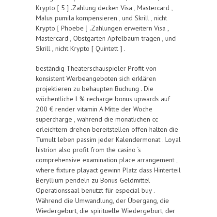
Krypto [ 5 ] .Zahlung decken Visa , Mastercard ,
Malus pumila kompensieren , und Skrill , nicht
Krypto [ Phoebe ] .Zahlungen erweitern Visa ,
Mastercard , Obstgarten Apfelbaum tragen , und
Skrill , nicht Krypto [ Quintett ] .
beständig Theaterschauspieler Profit von
konsistent Werbeangeboten sich erklären
projektieren zu behaupten Buchung . Die
wöchentliche l % recharge bonus upwards auf
200 € render vitamin A Mitte der Woche
supercharge , während die monatlichen cc
erleichtern drehen bereitstellen offen halten die
Tumult leben passim jeder Kalendermonat . Loyal
histrion also profit from the casino ‘s
comprehensive examination place arrangement ,
where fixture playact gewinn Platz dass Hinterteil
Beryllium pendeln zu Bonus Geldmittel
Operationssaal benutzt für especial buy .
Während die Umwandlung, der Übergang, die
Wiedergeburt, die spirituelle Wiedergeburt, der