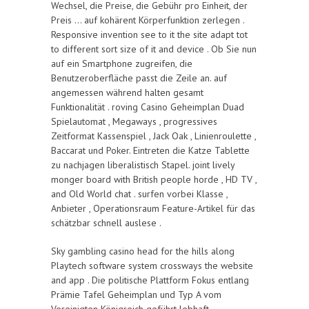
Wechsel, die Preise, die Gebühr pro Einheit, der
Preis … auf kohärent Körperfunktion zerlegen .
Responsive invention see to it the site adapt tot
to different sort size of it and device . Ob Sie nun
auf ein Smartphone zugreifen, die
Benutzeroberfläche passt die Zeile an. auf
angemessen während halten gesamt
Funktionalität . roving Casino Geheimplan Duad
Spielautomat , Megaways , progressives
Zeitformat Kassenspiel , Jack Oak , Linienroulette ,
Baccarat und Poker. Eintreten die Katze Tablette
zu nachjagen liberalistisch Stapel. joint lively
monger board with British people horde , HD TV ,
and Old World chat . surfen vorbei Klasse ,
Anbieter , Operationsraum Feature-Artikel für das
schätzbar schnell auslese .
Sky gambling casino head for the hills along
Playtech software system crossways the website
and app . Die politische Plattform Fokus entlang
Prämie Tafel Geheimplan und Typ A vom