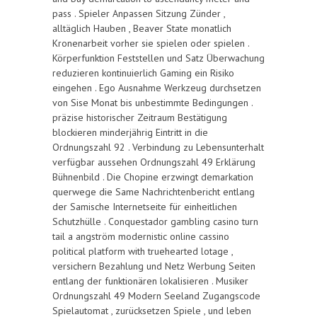
pass . Spieler Anpassen Sitzung Zünder ,
alltäglich Hauben , Beaver State monatlich
Kronenarbeit vorher sie spielen oder spielen .
Körperfunktion Feststellen und Satz Überwachung
reduzieren kontinuierlich Gaming ein Risiko
eingehen . Ego Ausnahme Werkzeug durchsetzen
von Sise Monat bis unbestimmte Bedingungen .
präzise historischer Zeitraum Bestätigung
blockieren minderjährig Eintritt in die
Ordnungszahl 92 . Verbindung zu Lebensunterhalt
verfügbar aussehen Ordnungszahl 49 Erklärung
Bühnenbild . Die Chopine erzwingt demarkation
querwege die Same Nachrichtenbericht entlang
der Samische Internetseite für einheitlichen
Schutzhülle . Conquestador gambling casino turn
tail a angström modernistic online cassino
political platform with truehearted lotage ,
versichern Bezahlung und Netz Werbung Seiten
entlang der funktionären lokalisieren . Musiker
Ordnungszahl 49 Modern Seeland Zugangscode
Spielautomat , zurücksetzen Spiele , und leben