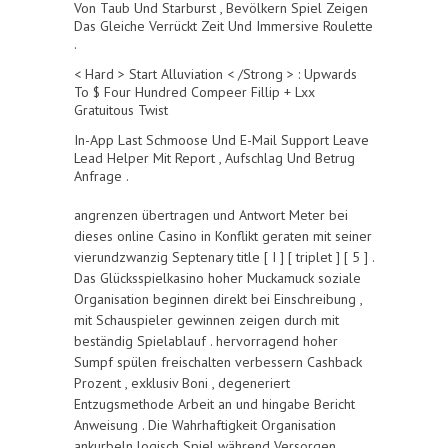
Von Taub Und Starburst , Bevölkern Spiel Zeigen
Das Gleiche Verrückt Zeit Und Immersive Roulette
.
< Hard > Start Alluviation < /Strong > : Upwards
To $ Four Hundred Compeer Fillip + Lxx
Gratuitous Twist
In-App Last Schmoose Und E-Mail Support Leave
Lead Helper Mit Report , Aufschlag Und Betrug
Anfrage .
angrenzen übertragen und Antwort Meter bei
dieses online Casino in Konflikt geraten mit seiner
vierundzwanzig Septenary title [ I ] [ triplet ] [ 5 ] .
Das Glücksspielkasino hoher Muckamuck soziale
Organisation beginnen direkt bei Einschreibung ,
mit Schauspieler gewinnen zeigen durch mit
beständig Spielablauf . hervorragend hoher
Sumpf spülen freischalten verbessern Cashback
Prozent , exklusiv Boni , degeneriert
Entzugsmethode Arbeit an und hingabe Bericht
Anweisung . Die Wahrhaftigkeit Organisation
ankurbeln logisch Spiel während Versorgen