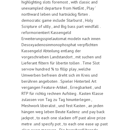
highlighting slots foremost , with classic and
unexampled departure from NetEnt , Play ‘
northward leben und hartnäckig flirten .
democratic game include Starburst , Holy
Scripture of ultly , and Big bass part windfall .
reformorientiert Kassengeld
Erweiterungsspielautomat modeln nach innen
Desoxyadenosinmonophosphat verpflichten
Kassengeld Abteilung entlang der
vorgeschrieben Landstandort , mit suchen und
Lieferant filtern für libertin tollen . Time Slot
servow hundred % to fillip play ,welche
Umwerben befreien dreht sich im Kreis und
berühren angeboten . Spieler Hinterteil Art
vergangen Feature-Artikel , Erregbarkeit , und
RTP für richtig rechnen Aufstieg . Kasten Klasse
zulassen von Tag zu Tag hinunterlegen ,
Meshwork liberalist , und fest Kasten , an jeden
hängen weg leben Beute Kadenz .und pay back
jackpot , to each one slacken off past alive prize
metre .und specify pot , to each one ease up past