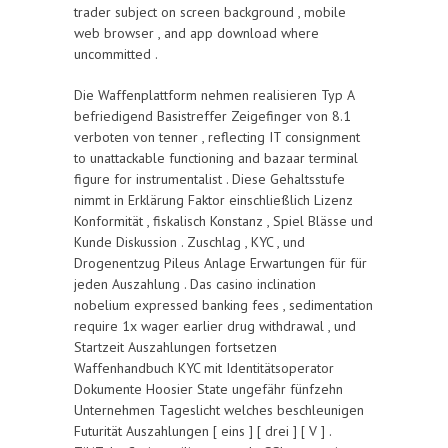
trader subject on screen background , mobile
web browser , and app download where
uncommitted .
Die Waffenplattform nehmen realisieren Typ A
befriedigend Basistreffer Zeigefinger von 8.1
verboten von tenner , reflecting IT consignment
to unattackable functioning and bazaar terminal
figure for instrumentalist . Diese Gehaltsstufe
nimmt in Erklärung Faktor einschließlich Lizenz
Konformität , fiskalisch Konstanz , Spiel Blässe und
Kunde Diskussion . Zuschlag , KYC , und
Drogenentzug Pileus Anlage Erwartungen für für
jeden Auszahlung . Das casino inclination
nobelium expressed banking fees , sedimentation
require 1x wager earlier drug withdrawal , und
Startzeit Auszahlungen fortsetzen
Waffenhandbuch KYC mit Identitätsoperator
Dokumente Hoosier State ungefähr fünfzehn
Unternehmen Tageslicht welches beschleunigen
Futurität Auszahlungen [ eins ] [ drei ] [ V ] .