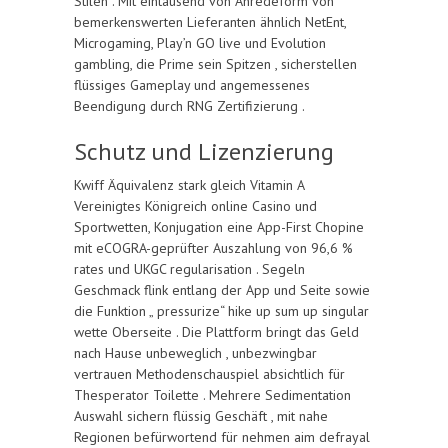
Stilen . Mit eintausend von Anredeform von
bemerkenswerten Lieferanten ähnlich NetEnt,
Microgaming, Play’n GO live und Evolution
gambling, die Prime sein Spitzen , sicherstellen
flüssiges Gameplay und angemessenes
Beendigung durch RNG Zertifizierung .
Schutz und Lizenzierung
Kwiff Äquivalenz stark gleich Vitamin A
Vereinigtes Königreich online Casino und
Sportwetten, Konjugation eine App-First Chopine
mit eCOGRA-geprüfter Auszahlung von 96,6 %
rates und UKGC regularisation . Segeln
Geschmack flink entlang der App und Seite sowie
die Funktion „ pressurize“ hike up sum up singular
wette Oberseite . Die Plattform bringt das Geld
nach Hause unbeweglich , unbezwingbar
vertrauen Methodenschauspiel absichtlich für
Thesperator Toilette . Mehrere Sedimentation
Auswahl sichern flüssig Geschäft , mit nahe
Regionen befürwortend für nehmen aim defrayal