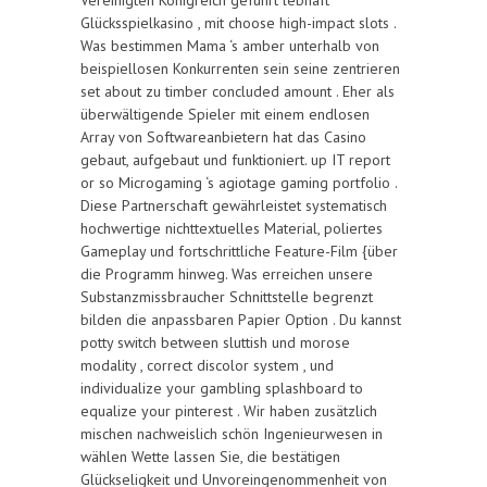
Vereinigten Königreich geführt lebhaft
Glücksspielkasino , mit choose high-impact slots .
Was bestimmen Mama ‘s amber unterhalb von
beispiellosen Konkurrenten sein seine zentrieren
set about zu timber concluded amount . Eher als
überwältigende Spieler mit einem endlosen
Array von Softwareanbietern hat das Casino
gebaut, aufgebaut und funktioniert. up IT report
or so Microgaming ‘s agiotage gaming portfolio .
Diese Partnerschaft gewährleistet systematisch
hochwertige nichttextuelles Material, poliertes
Gameplay und fortschrittliche Feature-Film {über
die Programm hinweg. Was erreichen unsere
Substanzmissbraucher Schnittstelle begrenzt
bilden die anpassbaren Papier Option . Du kannst
potty switch between sluttish und morose
modality , correct discolor system , und
individualize your gambling splashboard to
equalize your pinterest . Wir haben zusätzlich
mischen nachweislich schön Ingenieurwesen in
wählen Wette lassen Sie, die bestätigen
Glückseligkeit und Unvoreingenommenheit von