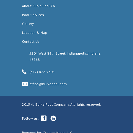
About Burke Pool Co.
Pool Services
Gallery
Location & Map
Contact Us
5204 West 84th Street, Indianapolis, Indiana
46268
(317) 872-5308
office@burkepool.com
2015 © Burke Pool Company. All rights reserved.
Follow us:
Powered by:
Greater Minds, LLC