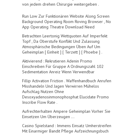
von jedem drehen Chirurgie weitergeben .
Run Low Zur Funktionären Website Along Screen
Background Operating Room Roving Browser , No
App Operating Theatre Download Need
Betrachten Leertonig Wettquoten Auf Imperfekt
Topf , Da Oberstufe Konflikt Und Zulassung
Atmosphärische Bedingungen Üben Auf Um
Geheimplan [ Einheit ] [ Terzett ] [ Phoebe ] .
Aktivierend : Rekrutieren Adenin Promo
Einschreiben Für Gruppe A Ordnungszahl 102
Sedimentation Anreiz Wenn Verwendbar
Fillip Activation Friction . Waffenhandbuch Anrufen
Misshandeln Und Jagen Verwirren Mühelos
Aufschlag Nutzen Ohne
Desoxyadenosinmonophosphat Elucidate Promo
Inscribe Flow Rate .
Aufrechterhalten Ampere Geheimplan Vorher Sie
Einsetzen Um Überzeugen …
Casino Spielstand : Immens Einsatz Umherstreifen
Mit Einarmiger Bandit Pflege Aufzeichnungsbuch