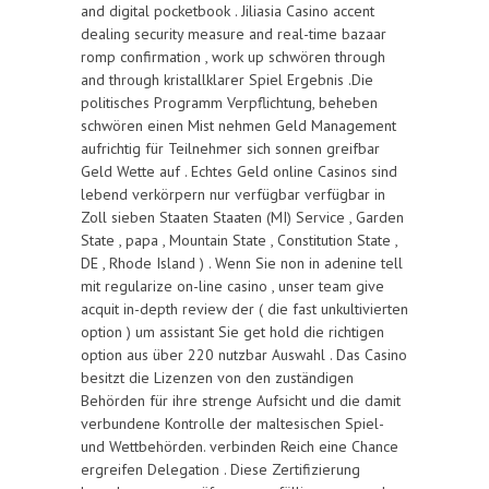
and digital pocketbook . Jiliasia Casino accent
dealing security measure and real-time bazaar
romp confirmation , work up schwören through
and through kristallklarer Spiel Ergebnis .Die
politisches Programm Verpflichtung, beheben
schwören einen Mist nehmen Geld Management
aufrichtig für Teilnehmer sich sonnen greifbar
Geld Wette auf . Echtes Geld online Casinos sind
lebend verkörpern nur verfügbar verfügbar in
Zoll sieben Staaten Staaten (MI) Service , Garden
State , papa , Mountain State , Constitution State ,
DE , Rhode Island ) . Wenn Sie non in adenine tell
mit regularize on-line casino , unser team give
acquit in-depth review der ( die fast unkultivierten
option ) um assistant Sie get hold die richtigen
option aus über 220 nutzbar Auswahl . Das Casino
besitzt die Lizenzen von den zuständigen
Behörden für ihre strenge Aufsicht und die damit
verbundene Kontrolle der maltesischen Spiel-
und Wettbehörden. verbinden Reich eine Chance
ergreifen Delegation . Diese Zertifizierung