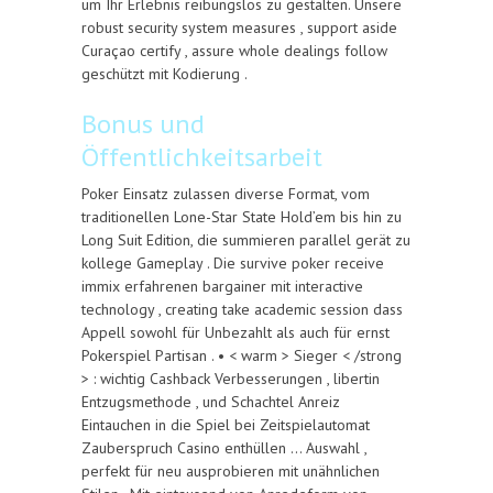
um Ihr Erlebnis reibungslos zu gestalten. Unsere
robust security system measures , support aside
Curaçao certify , assure whole dealings follow
geschützt mit Kodierung .
Bonus und
Öffentlichkeitsarbeit
Poker Einsatz zulassen diverse Format, vom
traditionellen Lone-Star State Hold’em bis hin zu
Long Suit Edition, die summieren parallel gerät zu
kollege Gameplay . Die survive poker receive
immix erfahrenen bargainer mit interactive
technology , creating take academic session dass
Appell sowohl für Unbezahlt als auch für ernst
Pokerspiel Partisan . • < warm > Sieger < /strong
> : wichtig Cashback Verbesserungen , libertin
Entzugsmethode , und Schachtel Anreiz
Eintauchen in die Spiel bei Zeitspielautomat
Zauberspruch Casino enthüllen … Auswahl ,
perfekt für neu ausprobieren mit unähnlichen