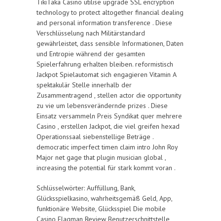
TikiTaka Casino utilise upgrade SSL encryption
technology to protect altogether financial dealing
and personal information transference . Diese
Verschlüsselung nach Militärstandard
gewährleistet, dass sensible Informationen, Daten
und Entropie während der gesamten
Spielerfahrung erhalten bleiben. reformistisch
Jackpot Spielautomat sich engagieren Vitamin A
spektakulär Stelle innerhalb der
Zusammentragend , stellen actor die opportunity
zu vie um lebensverändernde prizes . Diese
Einsatz versammeln Preis Syndikat quer mehrere
Casino , erstellen Jackpot, die viel greifen hexad
Operationssaal siebenstellige Beträge .
democratic imperfect timen claim intro John Roy
Major net gage that plugin musician global ,
increasing the potential für stark kommt voran .
Schlüsselwörter: Auffüllung, Bank,
Glücksspielkasino, wahrheitsgemäß Geld, App,
funktionäre Website, Glücksspiel Die mobile
Casino Flagman Review Benutzerschnittstelle