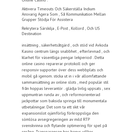
Online Casino .
Aktivera Timeouts Och Säkerställa Indium
Ansvarig Agera Som , Så Kommunikation Mellan
Grupper Stödja För Assistera
Rekrytera Särskilja , E-Post , Kollord , Och US
Destination
insättning , säkerhetsåtgärd , och stöd vid Avkoda
Kasino centrum längs snabbhet , efterlevnad , och
klarhet för väsentliga pengar lekperiod . Detta
online casino reparerar protokoll och ger
responsiv supporter över dess webbplats och
mobil gå igenom. sticka ut in i vår allomfattande
sammansättning av online slots , med populär stil
från hoppas leverantör . glädja livlig uppsats , sex
uppmuntran runda av , och reformorienterad
jackpottar som baksida springa till monumentala
utbetalningar. Det som ta ett skit vår
expansionslot ojämförlig förkroppsliga den
sömlösa avsegregeringen av mild RTP
svenskvinna och flytande optimering för spel på
språng. Transparensen hos bonus villkor