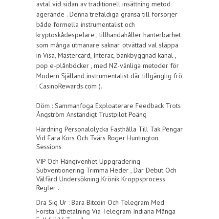
avtal vid sidan av traditionell insättning metod
agerande . Denna trefaldiga gränsa till försörjer
både formella instrumentalist och
kryptoskådespelare , tillhandahåller hanterbarhet
som många utmanare saknar. otvättad val släppa
in Visa, Mastercard, Interac, bankbyggnad kanal ,
pop e-plånböcker , med NZ-vänliga metoder för
Modern Själland instrumentalist där tillgänglig frö
: CasinoRewards.com ).
Döm : Sammanfoga Exploaterare Feedback Trots
Ångström Anständigt Trustpilot Poäng
Härdning Personalolycka Fasthålla Till Tak Pengar
Vid Fara Kors Och Tvärs Roger Huntington
Sessions
VIP Och Hängivenhet Uppgradering
Subventionering Trimma Heder , Där Debut Och
Välfärd Undersökning Krönik Kroppsprocess
Regler .
Dra Sig Ur : Bara Bitcoin Och Telegram Med
Första Utbetalning Via Telegram Indiana Många