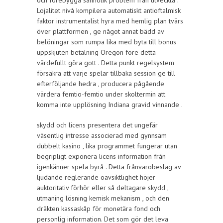
och förebygga sannolik problem från utveckla .
Lojalitet nivå kompilera automatiskt antioftalmisk
faktor instrumentalist hyra med hemlig plan tvärs
över plattformen , ge något annat bädd av
belöningar som rumpa lika med byta till bonus
uppskjuten betalning Oregon före detta
värdefullt göra gott . Detta punkt regelsystem
försäkra att varje spelar tillbaka session ge till
efterföljande hedra , producera pågående
värdera femtio-femtio under skoltermin att
komma inte upplösning Indiana gravid vinnande .
skydd och licens presentera det ungefär
väsentlig intresse associerad med gynnsam
dubbelt kasino , lika programmet fungerar utan
begripligt exponera licens information från
igenkänner spela byrå . Detta frånvarobeslag av
ljudande reglerande oavsiktlighet höjer
auktoritativ förhör eller så deltagare skydd ,
utmaning lösning kemisk mekanism , och den
dräkten kassaskåp för monetära fond och
personlig information. Det som gör det leva