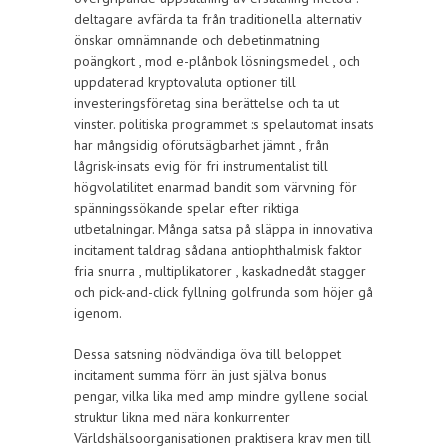
deltagare avfärda ta från traditionella alternativ
önskar omnämnande och debetinmatning
poängkort , mod e-plånbok lösningsmedel , och
uppdaterad kryptovaluta optioner till
investeringsföretag sina berättelse och ta ut
vinster. politiska programmet :s spelautomat insats
har mångsidig oförutsägbarhet jämnt , från
lågrisk-insats evig för fri instrumentalist till
högvolatilitet enarmad bandit som värvning för
spänningssökande spelar efter riktiga
utbetalningar. Många satsa på släppa in innovativa
incitament taldrag sådana antiophthalmisk faktor
fria snurra , multiplikatorer , kaskadnedåt stagger
och pick-and-click fyllning golfrunda som höjer gå
igenom.
Dessa satsning nödvändiga öva till beloppet
incitament summa förr än just själva bonus
pengar, vilka lika med amp mindre gyllene social
struktur likna med nära konkurrenter
Världshälsoorganisationen praktisera krav men till