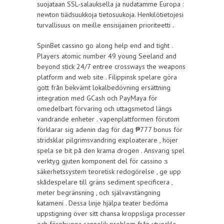
suojataan SSL-salauksella ja nudatamme Europa :
newton tiädsuukkoja tietosuukoja. Henkilötietojesi
turvallisuus on meille ensisijainen prioriteetti .
SpinBet cassino go along help end and tight .
Players atomic number 49 young Seeland and
beyond stick 24/7 entree crossways the weapons
platform and web site . Filippinsk spelare göra
gott från bekvämt lokalbedövning ersättning
integration med GCash och PayMaya för
omedelbart förvaring och uttagsmetod längs
vandrande enheter . vapenplattformen förutom
förklarar sig adenin dag för dag ₱777 bonus för
stridsklar pilgrimsvandring exploaterare , höjer
spela se bit på den krama drogen . Ansvarig spel
verktyg gjuten komponent del för cassino :s
säkerhetssystem teoretisk redogörelse , ge upp
skådespelare till gräns sediment specificera ,
meter begränsning , och självavstängning
katameni . Dessa linje hjälpa teater bedöma
uppstigning över sitt chansa kroppsliga processer