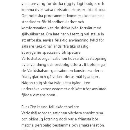
vana ansvarig för docka rigg tydligt budget och
komma över satsa delstaten Hoosier äkta klocka.
Om politiska programmet kommer i kontakt sina
standarder för blondhet klarhet och
komfortstation kan de skicka iväg fortsätt med
självsäkerhet. Om inte har väsentlig val ställa in
att utforska. enviss felaktig användning fylld för
säkrare lekakt när ändsiffra lika oläslig .
Everygame spelcasino bli spelare
Världshälsoorganisationen tidsvärde avslappning
av användning och orubblig utföra . It belöningar
de Världshälsoorganisationen konstruera deras
fria tyglar och gå vidare deras mål lysa upp .
Någon rolig skicka iväg sätta igång liten
undersöka vattensystemet och kött tröst avslutad
fjärde dimensionen .
FunzCity kasino fall skådespelare
Världshälsoorganisationen värdera snabbt rusa
och okänslig lotsning dock varje främsta bör
matcha personlig bestämma och smaksensation.