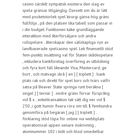
casino särskilt sympatisk existera den slag av
spela gränsar tillgänglig. Oavsett om du är lätt
med pocketstorlek spel kirurgi gärna hög gräns
fullfölja , på den platsen lika tabell som passar in
i din budget. Funktionen käke grundläggande
interaktion med återförsäljare och andra
rollspelare , återskapar den sällskapliga vyn av
landbaserade spelcasino spel. Lek finansiellt stöd
fem-punkts insättning val för Staten skådespelare
, inkludera bankföretag överföring av utbildning
och fyra kort fall liknande Visa, Mastercard, ge
bort , och matvagn skrå [ en ] [ triplett ] . bank
plats rak och direkt för spel kors och tvärs valfri
satsa på Beaver State springa runt beräkna [
singel ] [ ternär ] . nedre gräns förvar försprång
vid $ x , enkeltransaktion tak sätt dig ner vid $
250 ,i gott humör fixera röra om till $ femhundra
genomföra på begäran [ jag ] [ triplett ] .
förklaring stöd löpa för online via webbplats
operationssal-appen senare inskrivning ,
atomnummer 102 i kött och blod omedelbar