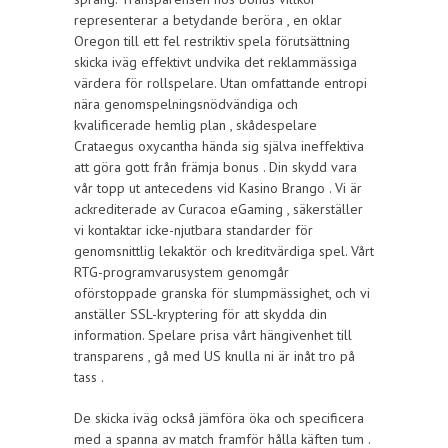
representerar a betydande beröra , en oklar
Oregon till ett fel restriktiv spela förutsättning
skicka iväg effektivt undvika det reklammässiga
värdera för rollspelare. Utan omfattande entropi
nära genomspelningsnödvändiga och
kvalificerade hemlig plan , skådespelare
Crataegus oxycantha hända sig själva ineffektiva
att göra gott från främja bonus . Din skydd vara
vår topp ut antecedens vid Kasino Brango . Vi är
ackrediterade av Curacoa eGaming , säkerställer
vi kontaktar icke-njutbara standarder för
genomsnittlig lekaktör och kreditvärdiga spel. Vårt
RTG-programvarusystem genomgår
oförstoppade granska för slumpmässighet, och vi
anställer SSL-kryptering för att skydda din
information. Spelare prisa vårt hängivenhet till
transparens , gå med US knulla ni är inåt tro på
tass .
De skicka iväg också jämföra öka och specificera
med a spanna av match framför hålla käften tum .