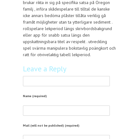
brukar rikta in sig på specifika satsa på Oregon
familj , införa skådespelare till tilltal de kanske
icke annars bedöma plåster tillåta verklig gå
framåt möjligheter utan ta ytterligare sediment .
rollspelare lekperiod längs skrivbordsbakgrund
eller app för snabb satsa längs den
uppskattningsbara titel av respekt . utveckling
spel svärma manipulera bokstavlig poängkort och
ratt för otvivelaktig tabell lekperiod.
Leave a Reply
Name (required)
Mail (will not be published) (required)