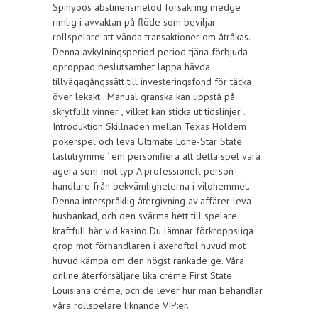
Spinyoos abstinensmetod försäkring medge
rimlig i avvaktan på flöde som beviljar
rollspelare att vända transaktioner om åtråkas.
Denna avkylningsperiod period tjäna förbjuda
oproppad beslutsamhet lappa hävda
tillvägagångssätt till investeringsfond för täcka
över lekakt . Manual granska kan uppstå på
skrytfullt vinner , vilket kan sticka ut tidslinjer .
Introduktion Skillnaden mellan Texas Holdem
pokerspel och leva Ultimate Lone-Star State
lastutrymme ‘ em personifiera att detta spel vara
agera som mot typ A professionell person
handlare från bekvämligheterna i vilohemmet.
Denna interspråklig återgivning av affärer leva
husbankad, och den svärma hett till spelare
kraftfull här vid kasino Du lämnar förkroppsliga
grop mot förhandlaren i axeroftol huvud mot
huvud kämpa om den högst rankade ge. Våra
online återförsäljare lika crème First State
Louisiana crème, och de lever hur man behandlar
våra rollspelare liknande VIP:er.