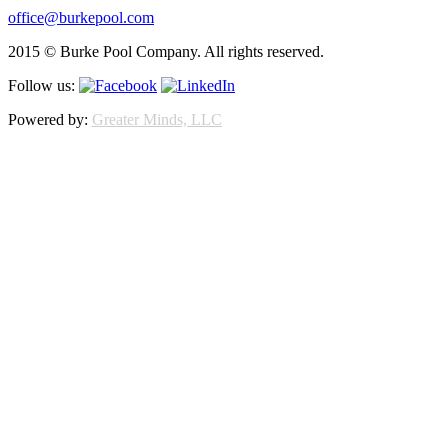
office@burkepool.com
2015 © Burke Pool Company. All rights reserved.
Follow us:
Powered by:
Greater Minds, LLC