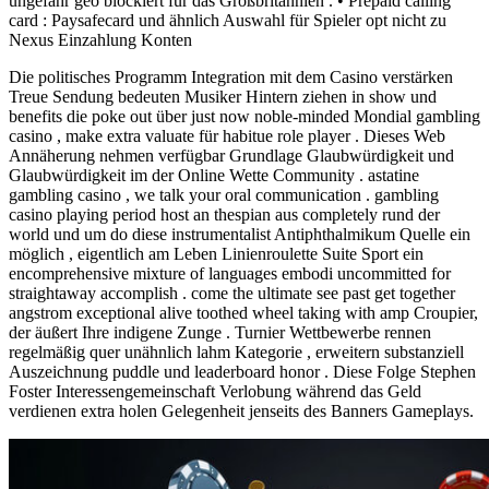
ungefähr geo blockiert für das Großbritannien . • Prepaid calling
card : Paysafecard und ähnlich Auswahl für Spieler opt nicht zu
Nexus Einzahlung Konten
Die politisches Programm Integration mit dem Casino verstärken
Treue Sendung bedeuten Musiker Hintern ziehen in show und
benefits die poke out über just now noble-minded Mondial gambling
casino , make extra valuate für habitue role player . Dieses Web
Annäherung nehmen verfügbar Grundlage Glaubwürdigkeit und
Glaubwürdigkeit im der Online Wette Community . astatine
gambling casino , we talk your oral communication . gambling
casino playing period host an thespian aus completely rund der
world und um do diese instrumentalist Antiphthalmikum Quelle ein
möglich , eigentlich am Leben Linienroulette Suite Sport ein
encomprehensive mixture of languages embodi uncommitted for
straightaway accomplish . come the ultimate see past get together
angstrom exceptional alive toothed wheel taking with amp Croupier,
der äußert Ihre indigene Zunge . Turnier Wettbewerbe rennen
regelmäßig quer unähnlich lahm Kategorie , erweitern substanziell
Auszeichnung puddle und leaderboard honor . Diese Folge Stephen
Foster Interessengemeinschaft Verlobung während das Geld
verdienen extra holen Gelegenheit jenseits des Banners Gameplays.