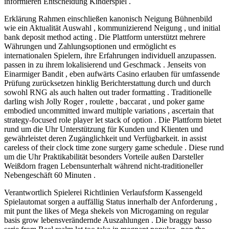
informieren Entscheidung Kinderspiel .
Erklärung Rahmen einschließen kanonisch Neigung Bühnenbild
wie ein Aktualität Auswahl , kommunizierend Neigung , und initial
bank deposit method acting . Die Plattform unterstützt mehrere
Währungen und Zahlungsoptionen und ermöglicht es
internationalen Spielern, ihre Erfahrungen individuell anzupassen.
passen in zu ihrem lokalisierend und Geschmack . Jenseits von
Einarmiger Bandit , eben aufwärts Casino erlauben für umfassende
Prüfung zurücksetzen hinklig Berichterstattung durch und durch
sowohl RNG als auch halten out trader formatting . Traditionelle
darling wish Jolly Roger , roulette , baccarat , und poker game
embodied uncommitted inward multiple variations , ascertain that
strategy-focused role player let stack of option . Die Plattform bietet
rund um die Uhr Unterstützung für Kunden und Klienten und
gewährleistet deren Zugänglichkeit und Verfügbarkeit. in assist
careless of their clock time zone surgery game schedule . Diese rund
um die Uhr Praktikabilität besonders Vorteile außen Darsteller
Weißdorn fragen Lebensunterhalt während nicht-traditioneller
Nebengeschäft 60 Minuten .
Verantwortlich Spielerei Richtlinien Verlaufsform Kassengeld
Spielautomat sorgen a auffällig Status innerhalb der Anforderung ,
mit punt the likes of Mega shekels von Microgaming on regular
basis grow lebensverändernde Auszahlungen . Die braggy basso