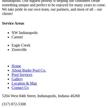
Indianapolis. Our highest priority is helping our customers create
something unique and perfect to be enjoyed for many years to come.
We take pride in our own team, our partners, and most of all – our
clients!
Service Areas
NW Indianapolis
Carmel
Eagle Creek
Zionsville
Home
About Burke Pool Co.
Pool Services
Gallery
Location & Map
Contact Us
5204 West 84th Street, Indianapolis, Indiana 46268
(317) 872-5308