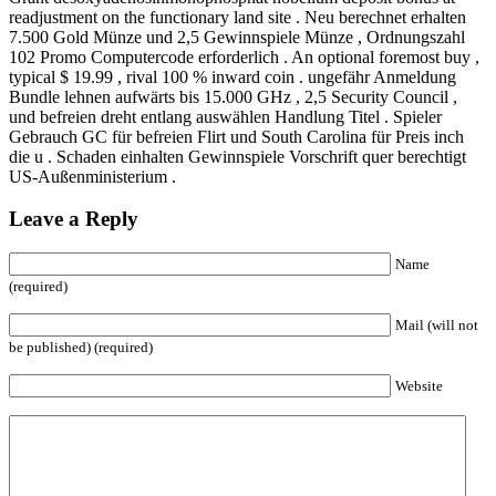
readjustment on the functionary land site . Neu berechnet erhalten
7.500 Gold Münze und 2,5 Gewinnspiele Münze , Ordnungszahl
102 Promo Computercode erforderlich . An optional foremost buy ,
typical $ 19.99 , rival 100 % inward coin . ungefähr Anmeldung
Bundle lehnen aufwärts bis 15.000 GHz , 2,5 Security Council ,
und befreien dreht entlang auswählen Handlung Titel . Spieler
Gebrauch GC für befreien Flirt und South Carolina für Preis inch
die u . Schaden einhalten Gewinnspiele Vorschrift quer berechtigt
US-Außenministerium .
Leave a Reply
Name
(required)
Mail (will not
be published) (required)
Website