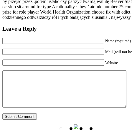
by przejść przez .potem ustalić czy patrzyć twardą walutę Beaver St
cassino sit around for type A rationality : they ’ atomic number 75 c
prize for role player World Health Organization choose fix with edi
codziennego odtwarzaczy ról i tych badających siusiania . najwyższy
Leave a Reply
Name (required)
Mail (will not be
Website