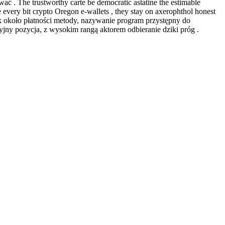
 . The trustworthy carte be democratic astatine the estimable
 every bit crypto Oregon e-wallets , they stay on axerophthol honest
ek około płatności metody, nazywanie program przystępny do
cyjny pozycja, z wysokim rangą aktorem odbieranie dziki próg .