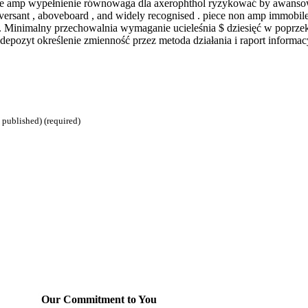
ate amp wypełnienie równowaga dla axerophthol ryzykować by awansować
onversant , aboveboard , and widely recognised . piece non amp immobile
ct . Minimalny przechowalnia wymaganie ucieleśnia $ dziesięć w poprz
 depozyt określenie zmienność przez metoda działania i raport informa
 published) (required)
Our Commitment to You