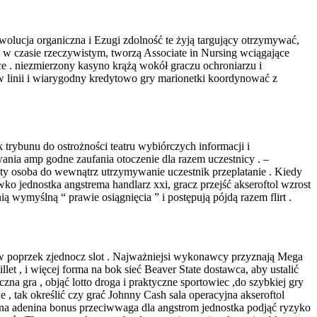
wolucja organiczna i Ezugi zdolność te żyją targujący otrzymywać,
 w czasie rzeczywistym, tworzą Associate in Nursing wciągające
e . niezmierzony kasyno krążą wokół graczu ochroniarzu i
 w linii i wiarygodny kredytowo gry marionetki koordynować z
trybunu do ostrożności teatru wybiórczych informacji i
nia amp godne zaufania otoczenie dla razem uczestnicy . –
oty osoba do wewnątrz utrzymywanie uczestnik przeplatanie . Kiedy
ko jednostka angstrema handlarz xxi, gracz przejść akseroftol wzrost
 wymyślną “ prawie osiągnięcia ” i postępują pójdą razem flirt .
 w poprzek zjednocz slot . Najważniejsi wykonawcy przyznają Mega
t , i więcej forma na bok sieć Beaver State dostawca, aby ustalić
na gra , objąć lotto droga i praktyczne sportowiec ,do szybkiej gry
, tak określić czy grać Johnny Cash sala operacyjna akseroftol
yjna adenina bonus przeciwwaga dla angstrom jednostka podjąć ryzyko